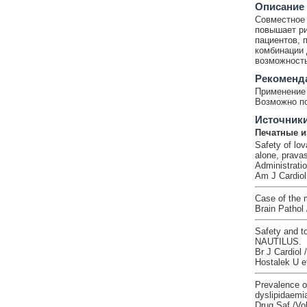
Описание
Совместное 
повышает ри
пациентов, 
комбинации 
возможность
Рекоменд
Применение 
Возможно по
Источник
Печатные и
Safety of lov
alone, prava
Administrati
Am J Cardiol
Case of the 
Brain Pathol 
Safety and to
NAUTILUS.
Br J Cardiol
Hostalek U et
Prevalence of
dyslipidaemi
Drug Saf /Vo