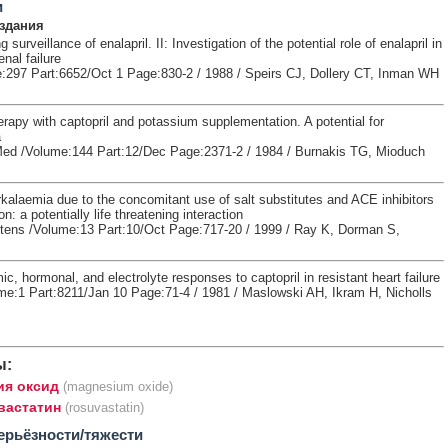
и
здания
surveillance of enalapril. II: Investigation of the potential role of enalapril in
enal failure
297 Part:6652/Oct 1 Page:830-2 / 1988 / Speirs CJ, Dollery CT, Inman WH
rapy with captopril and potassium supplementation. A potential for
a
Med /Volume:144 Part:12/Dec Page:2371-2 / 1984 / Burnakis TG, Mioduch
kalaemia due to the concomitant use of salt substitutes and ACE inhibitors
n: a potentially life threatening interaction
ens /Volume:13 Part:10/Oct Page:717-20 / 1999 / Ray K, Dorman S,
 hormonal, and electrolyte responses to captopril in resistant heart failure
me:1 Part:8211/Jan 10 Page:71-4 / 1981 / Maslowski AH, Ikram H, Nicholls
ы:
ия оксид
(magnesium oxide)
вастатин
(rosuvastatin)
ерьёзности/тяжести