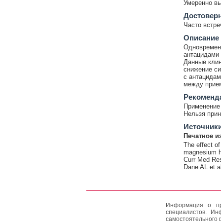
Умеренно в
Достовер
Часто встр
Описание
Одновремен
антацидами 
Данные клин
снижение си
с антацидам
между прием
Рекоменд
Применение 
Нельзя прин
Источник
Печатное и
The effect o
magnesium hy
Curr Med Res
Dane AL et a
Информация о пр
специалистов. Ин
самостоятельного 