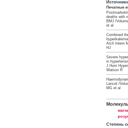
Источник
Печатные и
Postmarketing 
deaths with r
BMJ /Volume:
et al
Combined the
hyperkalemi
Arch Intern 
HJ
Severe hyper
in hypertensio
J Hum Hypert
Watson R
Haemodynamic,
Lancet /Volu
MG et al
Молекул
магн
розу
Cтепень с