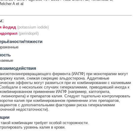
elcher A et al
ы:
я йодид
(potassium iodide)
ндоприл
(perindopril)
ерьёзности/тяжести
ыраженные
ность
ечаемые
 взаимодействия
ангиотензинпревращающего фермента (ИАПФ) при монотерапии могут
держку калия, снижая секрецию альдостерона. Аддитивные
ические эффекты могут развиться при их комбинировании с калиевыми
Сообщали о нескольких случаях гиперкалиемии, приводившей иногда к
 комбинированном применении ИАПФ (например, каптоприла,
 лизиноприла) и препаратов калия. Следует тщательно контролировать
воротке калия при комбинированном применении этих препаратов,
пациентов с дополнительными факторами риска гиперкалиемии
почечной недостаточности).
ации
такой комбинации требует особой осторожности.
тролировать уровень калия в крови.