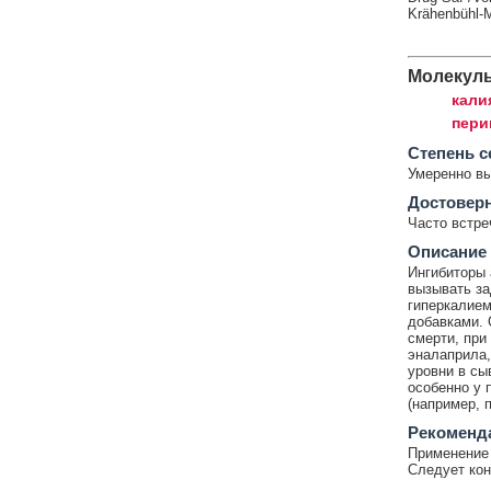
Krähenbühl-M
Молекул
кали
пери
Cтепень с
Умеренно в
Достовер
Часто встр
Описание
Ингибиторы 
вызывать за
гиперкалием
добавками. 
смерти, при
эналаприла,
уровни в сы
особенно у 
(например, 
Рекоменд
Применение 
Следует кон