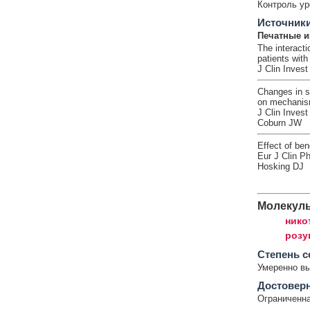
Контроль ур
Источник
Печатные и
The interacti
patients wit
J Clin Invest
Changes in s
on mechani
J Clin Inves
Coburn JW
Effect of ben
Eur J Clin P
Hosking DJ
Молекул
нико
розу
Cтепень с
Умеренно в
Достовер
Ограниченна