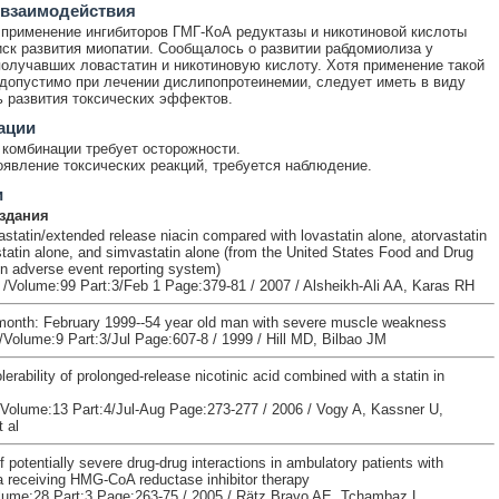
 взаимодействия
применение ингибиторов ГМГ-КоА редуктазы и никотиновой кислоты
ск развития миопатии. Сообщалось о развитии рабдомиолиза у
получавших ловастатин и никотиновую кислоту. Хотя применение такой
допустимо при лечении дислипопротеинемии, следует иметь в виду
 развития токсических эффектов.
ации
комбинации требует осторожности.
явление токсических реакций, требуется наблюдение.
и
здания
astatin/extended release niacin compared with lovastatin alone, atorvastatin
statin alone, and simvastatin alone (from the United States Food and Drug
on adverse event reporting system)
 /Volume:99 Part:3/Feb 1 Page:379-81 / 2007 / Alsheikh-Ali AA, Karas RH
month: February 1999--54 year old man with severe muscle weakness
/Volume:9 Part:3/Jul Page:607-8 / 1999 / Hill MD, Bilbao JM
lerability of prolonged-release nicotinic acid combined with a statin in
 /Volume:13 Part:4/Jul-Aug Page:273-277 / 2006 / Vogy A, Kassner U,
 al
 potentially severe drug-drug interactions in ambulatory patients with
a receiving HMG-CoA reductase inhibitor therapy
lume:28 Part:3 Page:263-75 / 2005 / Rätz Bravo AE, Tchambaz L,