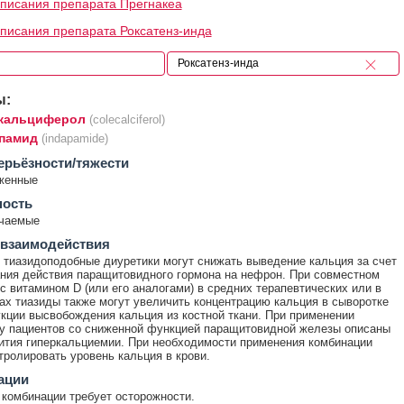
писания препарата Прегнакеа
писания препарата Роксатенз-инда
ы:
кальциферол
(colecalciferol)
памид
(indapamide)
ерьёзности/тяжести
женные
ность
ечаемые
 взаимодействия
 тиазидоподобные диуретики могут снижать выведение кальция за счет
ния действия паращитовидного гормона на нефрон. При совместном
с витамином D (или его аналогами) в средних терапевтических или в
ах тиазиды также могут увеличить концентрацию кальция в сыворотке
укции высвобождения кальция из костной ткани. При применении
у пациентов со сниженной функцией паращитовидной железы описаны
ития гиперкальциемии. При необходимости применения комбинации
тролировать уровень кальция в крови.
ации
комбинации требует осторожности.