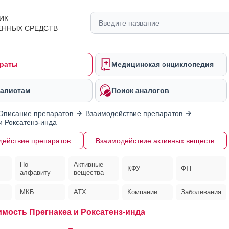
ИК
ЕННЫХ СРЕДСТВ
раты
Медицинская энциклопедия
алистам
Поиск аналогов
Описание препаратов
Взаимодействие препаратов
и Роксатенз-инда
действие препаратов
Взаимодействие активных веществ
По
Активные
КФУ
ФТГ
алфавиту
вещества
МКБ
АТХ
Компании
Заболевания
мость Прегнакеа и Роксатенз-инда