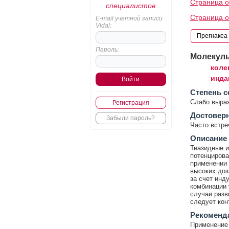
Страница о
специалистов
Страница о
E-mail учетной записи
Vidal:
Пароль:
Молекул
коле
инда
Cтепень с
Слабо выра
Регистрация
Достовер
Забыли пароль?
Часто встр
Описание
Тиазидные и
потенцирова
применении 
высоких доз
за счет инд
комбинации 
случаи разв
следует кон
Рекоменд
Применение 