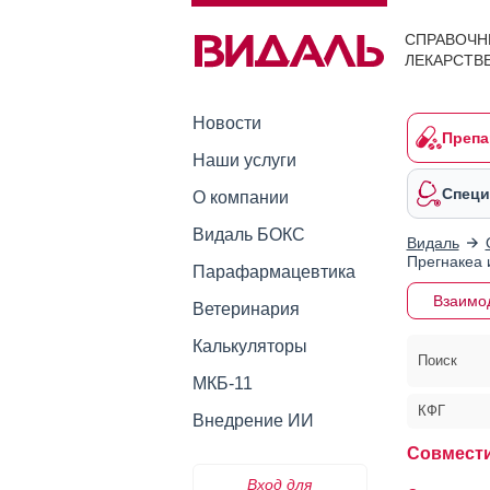
СПРАВОЧН
ЛЕКАРСТВ
Новости
Препа
Наши услуги
Специ
О компании
Видаль БОКС
Видаль
Прегнакеа 
Парафармацевтика
Взаимо
Ветеринария
Калькуляторы
Поиск
МКБ-11
КФГ
Внедрение ИИ
Совмести
Вход для