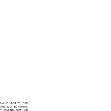
ачена только для
тами для принятия
ет служить заменой