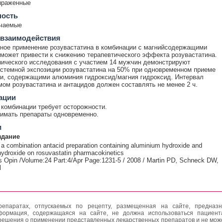
ыраженные
ность
ечаемые
 взаимодействия
ное применение розувастатина в комбинации с магнийсодержащими
может привести к снижению терапевтического эффекта розувастатина.
ического исследования с участием 14 мужчин демонстрируют
стемной экспозиции розувастатина на 50% при одновременном приеме
и, содержащими алюминия гидроксид/магния гидроксид. Интервал
ом розувастатина и антацидов должен составлять не менее 2 ч.
ации
комбинации требует осторожности.
имать препараты одновременно.
и
здание
f a combination antacid preparation containing aluminium hydroxide and
droxide on rosuvastatin pharmacokinetics
 Opin /Volume:24 Part:4/Apr Page:1231-5 / 2008 / Martin PD, Schneck DW,
l
епаратах, отпускаемых по рецепту, размещенная на сайте, предназн
формация, содержащаяся на сайте, не должна использоваться пациен
решения о применении представленных лекарственных препаратов и не мож