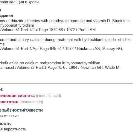
овня кальция в крови.
и
здания
ons of thiazide diuretics with parathyroid hormone and vitamin D. Studies in
h hypoparathyroidism
 /Volume:51 Part:7/Jul Page:1879-88 / 1972 / Parfitt AM
erum and urinary calcium during treatment with hydrochlorothiazide: studies
sms
t /Volume:51 Part:4/Apr Page:945-54 / 1972 / Brickman AS, Massry SG,
drofluazide on calcium reabsorption in hypoparathyroidism
harmacol /Volume:27 Part:1 Page:41-6 / 1984 / Newman GH, Wade M,
ы:
тиновая кислота
(nicotinic acid)
вастатин
(rosuvastatin)
ерьёзности/тяжести
ыраженные
ность
я вероятность