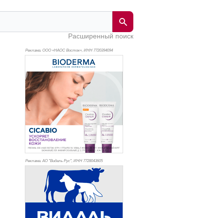
Расширенный поиск
Реклама. ООО «НАОС Восток», ИНН 772
0394094
Реклама. АО "Видаль Рус", ИНН 772
8043605