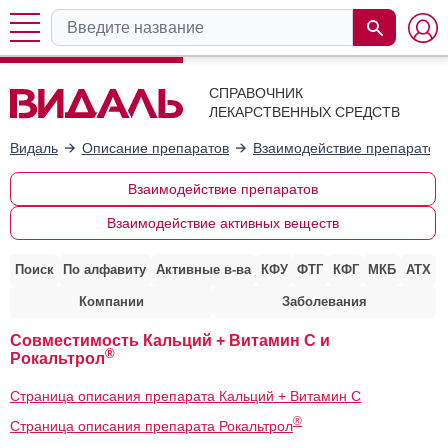
СПРАВОЧНИК
ЛЕКАРСТВЕННЫХ СРЕДСТВ
Видаль
Описание препаратов
Взаимодействие препаратов
Взаимодействие препаратов
Взаимодействие активных веществ
Поиск
По алфавиту
Активные в-ва
КФУ
ФТГ
КФГ
МКБ
АТХ
Компании
Заболевания
Совместимость Кальций + Витамин C и
®
Рокальтрол
Страница описания препарата Кальций + Витамин C
®
Страница описания препарата Рокальтрол