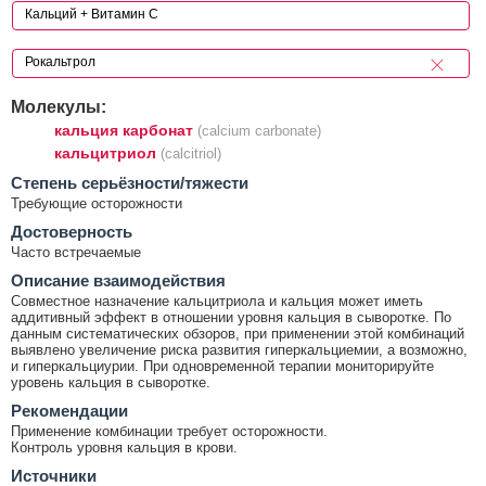
Молекулы:
кальция карбонат
(calcium carbonate)
кальцитриол
(calcitriol)
Cтепень серьёзности/тяжести
Требующие осторожности
Достоверность
Часто встречаемые
Описание взаимодействия
Совместное назначение кальцитриола и кальция может иметь
аддитивный эффект в отношении уровня кальция в сыворотке. По
данным систематических обзоров, при применении этой комбинаций
выявлено увеличение риска развития гиперкальциемии, а возможно,
и гиперкальциурии. При одновременной терапии мониторируйте
уровень кальция в сыворотке.
Рекомендации
Применение комбинации требует осторожности.
Контроль уровня кальция в крови.
Источники