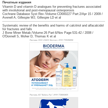
Печатные издания
Vitamin D and vitamin D analogues for preventing fractures associated
with involutional and post-menopausal osteoporosis
Cochrane Database Syst Rev /Volume:CD000227 Part:2/Apr 15 / 2009 /
Avenell A, Gillespie WJ, Gillespie LD et al
Systematic review of the benefits and harms of calcitriol and alfacalcidol
for fractures and falls
J Bone Miner Metab /Volume:26 Part:6/Nov Page:531-42 / 2008 /
O'Donnell S, Moher D, Thomas K et al
Реклама. ООО «НАОС Восток», ИНН 772
0394094
Реклама. АО "Видаль Рус", ИНН 772
8043605