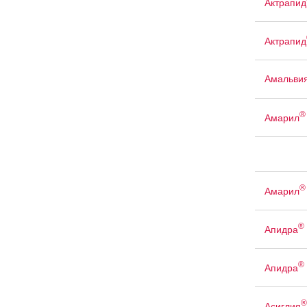
Актрапид
Актрапид
Амальви
®
Амарил
®
Амарил
®
Апидра
®
Апидра
®
Асиглия