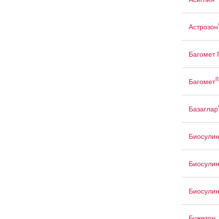
Астрозон
Багомет
Багомет
Базаглар
Биосули
Биосули
Биосули
Бужетон