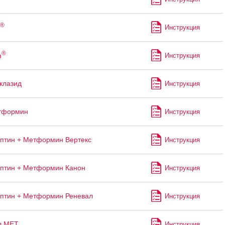
®
Инструкция
®
я
Инструкция
клазид
Инструкция
тформин
Инструкция
птин + Метформин Вертекс
Инструкция
птин + Метформин Канон
Инструкция
птин + Метформин Реневал
Инструкция
л МЕТ
Инструкция