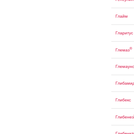
Глайм
Гларитус
®
Глемаз
Глемаун
Глибами
Глибекс
Глибенез
Глибенк