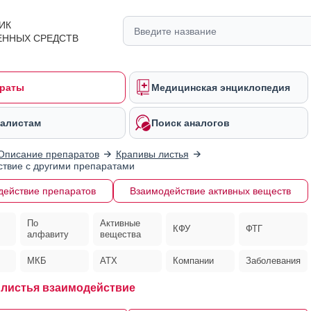
ИК
ЕННЫХ СРЕДСТВ
раты
Медицинская энциклопедия
алистам
Поиск аналогов
Описание препаратов
Крапивы листья
твие с другими препаратами
действие препаратов
Взаимодействие активных веществ
По
Активные
КФУ
ФТГ
алфавиту
вещества
МКБ
АТХ
Компании
Заболевания
листья взаимодействие