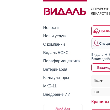
СПРАВОЧН
ЛЕКАРСТВ
Новости
Препа
Наши услуги
Специ
О компании
Видаль БОКС
Видаль
Взаимодейс
Парафармацевтика
Взаимо
Ветеринария
Калькуляторы
Поиск
МКБ-11
КФГ
Внедрение ИИ
Крапивы 
Вход для