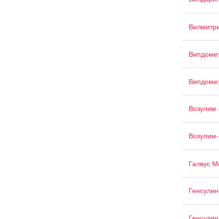
Вилмитри
Випдоме
Випдоме
Возулим 
Возулим-
Галвус М
Генсулин
Генсулин