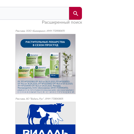
Расширенный поиск
Реклама. ООО «Бионорика», ИНН 772
9590470
Реклама. АО "Видаль Рус", ИНН 772
8043605