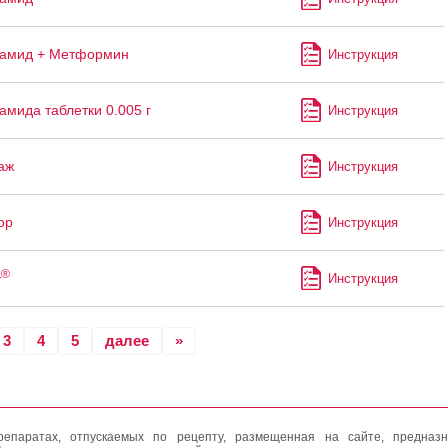
ламид + Метформин
Инструкция
амида таблетки 0.005 г
Инструкция
аж
Инструкция
ор
Инструкция
®
т
Инструкция
3
4
5
далее
»
епаратах, отпускаемых по рецепту, размещенная на сайте, предназн