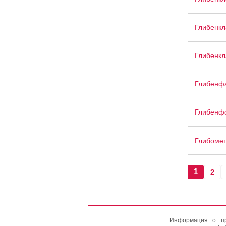
Глибенк
Глибенкл
Глибенф
Глибенф
Глибоме
1
2
Информация о пр