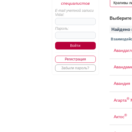
специалистов
E-mail учетной записи
Vidal:
Выберите 
Пароль:
Найдено 
Взаимодейс
Авандаг
Регистрация
Авандам
Забыли пароль?
Авандия
®
Агарта
®
Актос