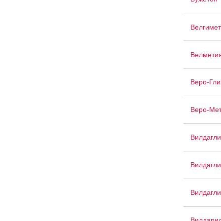
Велгимет
Велмети
Веро-Гли
Веро-Ме
Вилдагли
Вилдагли
Вилдагли
Вилдари