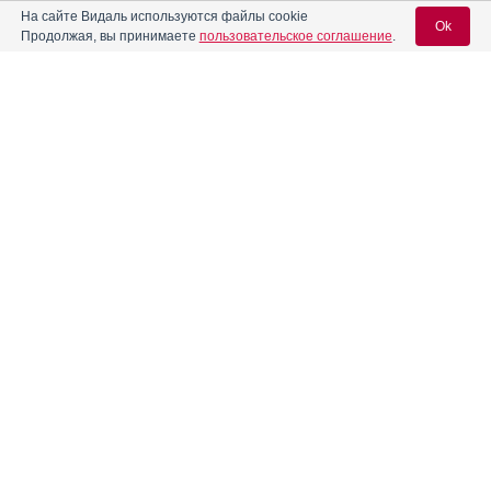
На сайте Видаль используются файлы cookie
Ok
Продолжая, вы принимаете
пользовательское соглашение
.
®
Азалептин
ретард
Инструкция
Вход для специалистов
®
Азилект
Инструкция
E-mail учетной записи Vidal:
Аквацитрамон
Инструкция
Пароль:
®
Акинзео
Инструкция
®
Аккузид
Инструкция
Регистрация
Забыли пароль?
Акримекс
Акриол Про
Инструкция