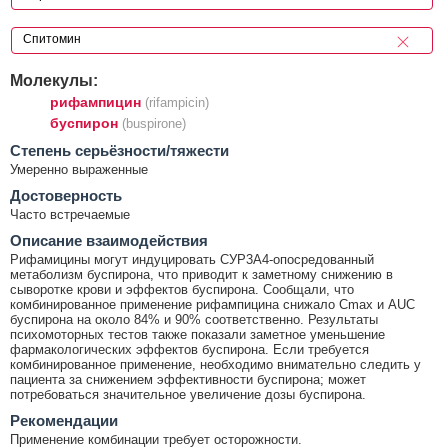
Молекулы:
рифампицин
(rifampicin)
буспирон
(buspirone)
Cтепень серьёзности/тяжести
Умеренно выраженные
Достоверность
Часто встречаемые
Описание взаимодействия
Рифамицины могут индуцировать СУР3А4-опосредованный
метаболизм буспирона, что приводит к заметному снижению в
сыворотке крови и эффектов буспирона. Сообщали, что
комбинированное применение рифампицина снижало Cmax и AUC
буспирона на около 84% и 90% соответственно. Результаты
психомоторных тестов также показали заметное уменьшение
фармакологических эффектов буспирона. Если требуется
комбинированное применение, необходимо внимательно следить у
пациента за снижением эффективности буспирона; может
потребоваться значительное увеличение дозы буспирона.
Рекомендации
Применение комбинации требует осторожности.