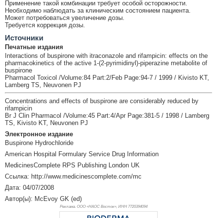
Применение такой комбинации требует особой осторожности.
Необходимо наблюдать за клиническим состоянием пациента.
Может потребоваться увеличение дозы.
Требуется коррекция дозы.
Источники
Печатные издания
Interactions of buspirone with itraconazole and rifampicin: effects on the
pharmacokinetics of the active 1-(2-pyrimidinyl)-piperazine metabolite of
buspirone
Pharmacol Toxicol /Volume:84 Part:2/Feb Page:94-7 / 1999 / Kivisto KT,
Lamberg TS, Neuvonen PJ
Concentrations and effects of buspirone are considerably reduced by
rifampicin
Br J Clin Pharmacol /Volume:45 Part:4/Apr Page:381-5 / 1998 / Lamberg
TS, Kivisto KT, Neuvonen PJ
Электронное издание
Buspirone Hydrochloride
American Hospital Formulary Service Drug Information
MedicinesComplete RPS Publishing London UK
Ссылка: http://www.medicinescomplete.com/mc
Дата: 04/07/2008
Автор(ы): McEvoy GK (ed)
Реклама. ООО «НАОС Восток», ИНН 772
0394094