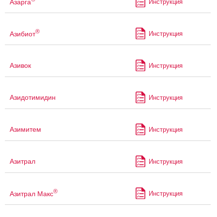
Азарга
Инструкция
®
Азибиот
Инструкция
Азивок
Инструкция
Азидотимидин
Инструкция
Азимитем
Инструкция
Азитрал
Инструкция
®
Азитрал Макс
Инструкция