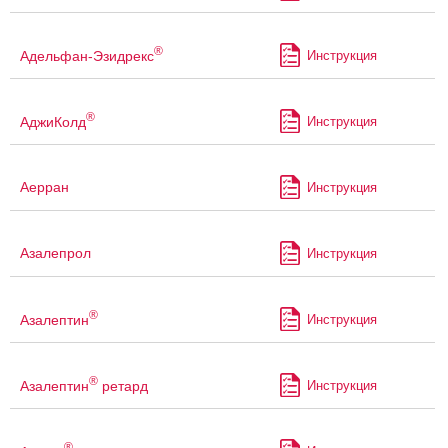
®
Адельфан-Эзидрекс
Инструкция
®
АджиКолд
Инструкция
Аерран
Инструкция
Азалепрол
Инструкция
®
Азалептин
Инструкция
®
Азалептин
ретард
Инструкция
®