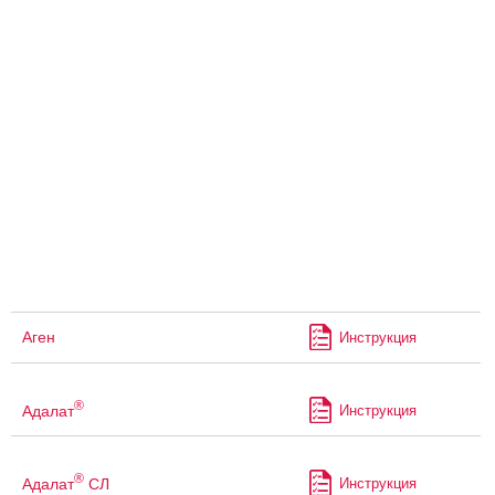
Аген
Инструкция
®
Адалат
Инструкция
®
Адалат
СЛ
Инструкция