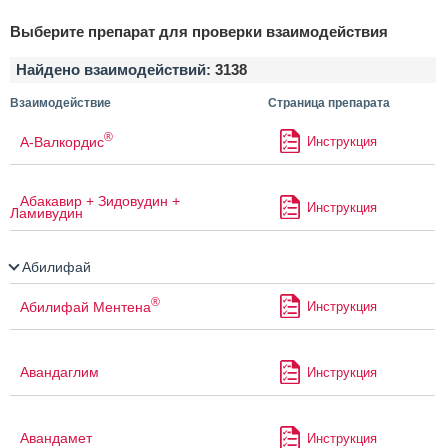
Выберите препарат для проверки взаимодействия
Найдено взаимодействий:
3138
Взаимодействие
Страница препарата
®
А-Валкордис
Инструкция
Абакавир + Зидовудин +
Инструкция
Ламивудин
Абилифай
®
Абилифай Ментена
Инструкция
Авандаглим
Инструкция
Авандамет
Инструкция