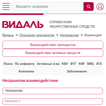
СПРАВОЧНИК
ЛЕКАРСТВЕННЫХ СРЕДСТВ
Видаль
Описание препаратов
Нитразепам
Взаимодейств
Взаимодействие препаратов
Взаимодействие активных веществ
Поиск
По алфавиту
Активные в-ва
КФУ
ФТГ
КФГ
МКБ
АТХ
Компании
Заболевания
Нитразепам взаимодействие