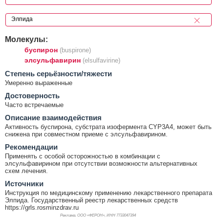
Молекулы:
буспирон
(buspirone)
элсульфавирин
(elsulfavirine)
Cтепень серьёзности/тяжести
Умеренно выраженные
Достоверность
Часто встречаемые
Описание взаимодействия
Активность буспирона, субстрата изофермента CYP3A4, может быть
снижена при совместном приеме с элсульфавирином.
Рекомендации
Применять с особой осторожностью в комбинации с
элсульфавирином при отсутствии возможности альтернативных
схем лечения.
Источники
Инструкция по медицинскому применению лекарственного препарата
Элпида. Государственный реестр лекарственных средств
https://grls.rosminzdrav.ru
Реклама. ООО «ФЕРОН», ИНН 773
3047394