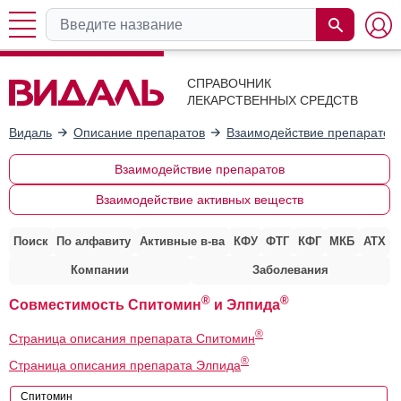
СПРАВОЧНИК
ЛЕКАРСТВЕННЫХ СРЕДСТВ
Видаль
Описание препаратов
Взаимодействие препаратов
Взаимодействие препаратов
Взаимодействие активных веществ
Поиск
По алфавиту
Активные в-ва
КФУ
ФТГ
КФГ
МКБ
АТХ
Компании
Заболевания
®
®
Совместимость Спитомин
и Элпида
®
Страница описания препарата Спитомин
®
Страница описания препарата Элпида