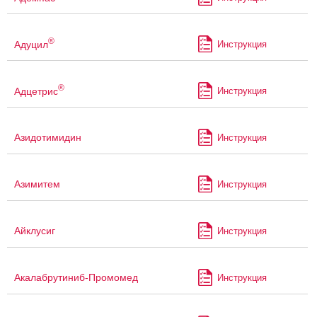
®
Адуцил
Инструкция
®
Адцетрис
Инструкция
Азидотимидин
Инструкция
Азимитем
Инструкция
Айклусиг
Инструкция
Акалабрутиниб-Промомед
Инструкция