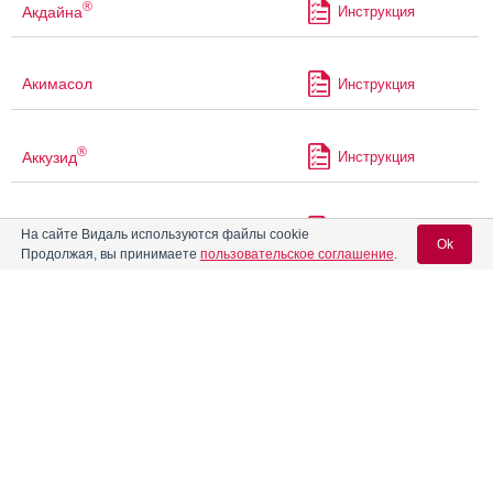
®
Акдайна
Инструкция
Акимасол
Инструкция
®
Аккузид
Инструкция
®
Акридипин
Инструкция
На сайте Видаль используются файлы cookie
Ok
Продолжая, вы принимаете
пользовательское соглашение
.
®
Акрипамид
Инструкция
Вход для специалистов
E-mail учетной записи Vidal:
®
Акрипамид
ретард
Инструкция
Пароль:
Акрипрес Амло
Инструкция