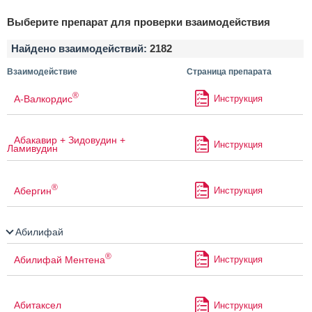
Выберите препарат для проверки взаимодействия
Найдено взаимодействий:
2182
Взаимодействие
Страница препарата
®
А-Валкордис
Инструкция
Абакавир + Зидовудин +
Инструкция
Ламивудин
®
Абергин
Инструкция
Абилифай
®
Абилифай Ментена
Инструкция
Абитаксел
Инструкция