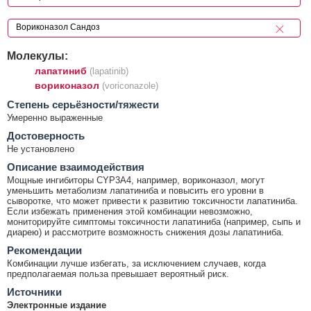
Молекулы:
лапатиниб
(lapatinib)
вориконазол
(voriconazole)
Cтепень серьёзности/тяжести
Умеренно выраженные
Достоверность
Не установлено
Описание взаимодействия
Мощные ингибиторы CYP3A4, например, вориконазол, могут
уменьшить метаболизм лапатиниба и повысить его уровни в
сыворотке, что может привести к развитию токсичности лапатиниба.
Если избежать применения этой комбинации невозможно,
мониторируйте симптомы токсичности лапатиниба (например, сыпь и
диарею) и рассмотрите возможность снижения дозы лапатиниба.
Рекомендации
Комбинации лучше избегать, за исключением случаев, когда
предполагаемая польза превышает вероятный риск.
Источники
Электронные издание