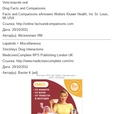
Voriconazole oral
Drug Facts and Comparisons
Facts and Comparisons eAnswers Wolters Kluwer Health, Inc St. Louis,
MI USA
Ссылка: http://online.factsandcomparisons.com
Дата: 20/10/2011
Автор(ы): Wickersham RM
Lapatinib + Miscellaneous
Stockleys Drug Interactions
MedicinesComplete RPS Publishing London UK
Ссылка: http://www.medicinescomplete.com/mc
Дата: 20/10/2011
Автор(ы): Baxter K (ed)
Реклама. ООО «Др. Редди’с Лабораторис»,
ИНН: 770
7321227