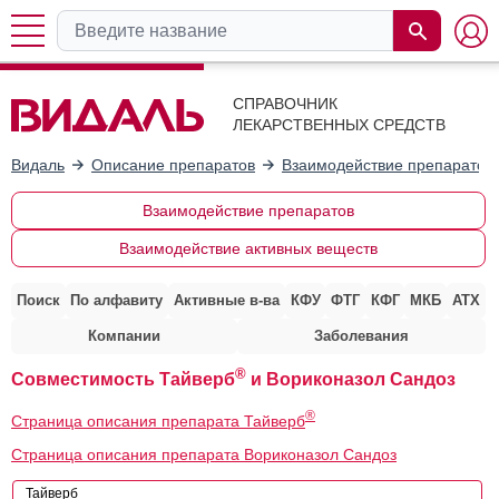
СПРАВОЧНИК
ЛЕКАРСТВЕННЫХ СРЕДСТВ
Видаль
Описание препаратов
Взаимодействие препаратов
Взаимодействие препаратов
Взаимодействие активных веществ
Поиск
По алфавиту
Активные в-ва
КФУ
ФТГ
КФГ
МКБ
АТХ
Компании
Заболевания
®
Совместимость Тайверб
и Вориконазол Сандоз
®
Страница описания препарата Тайверб
Страница описания препарата Вориконазол Сандоз