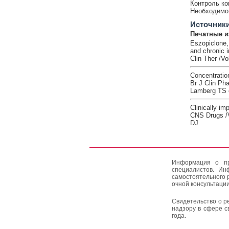
Контроль ко
Необходимо 
Источник
Печатные и
Eszopiclone,
and chronic 
Clin Ther /V
Concentration
Br J Clin Ph
Lamberg TS e
Clinically im
CNS Drugs /V
DJ
Информация о пр
специалистов. Ин
самостоятельного 
очной консультации
Свидетельство о р
надзору в сфере с
года.