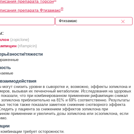
писания препарата Торсон
®
писания препарата Фтизамакс
ы:
клон
(zopiclone)
мпицин
(rifampicin)
ерьёзности/тяжести
ыраженные
ность
ечаемые
 взаимодействия
могут снизить уровни в сыворотке и, возможно, эффекты зопиклона и
меров, вызывая их печеночный метаболизм. Исследования на здоровых
показали, что при комбинированном применении рифампицин снижал
зопиклона приблизительно на 81% и 69% соответственно. Результаты
ых тестов также показали заметное снижение снотворного эффекта
Следить у пациента за снижением эффектов зопиклона при
нном применении и увеличить дозы зопиклона или эсзопиклона, если
имо.
ации
комбинации требует осторожности.