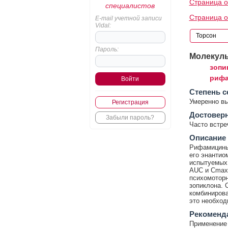
Страница о
специалистов
Страница о
E-mail учетной записи
Vidal:
Пароль:
Молекул
зопи
рифа
Cтепень с
Умеренно в
Регистрация
Достовер
Забыли пароль?
Часто встр
Описание
Рифамицины 
его энантио
испытуемых 
AUC и Cmax 
психомоторн
зопиклона. 
комбинирова
это необход
Рекоменд
Применение 