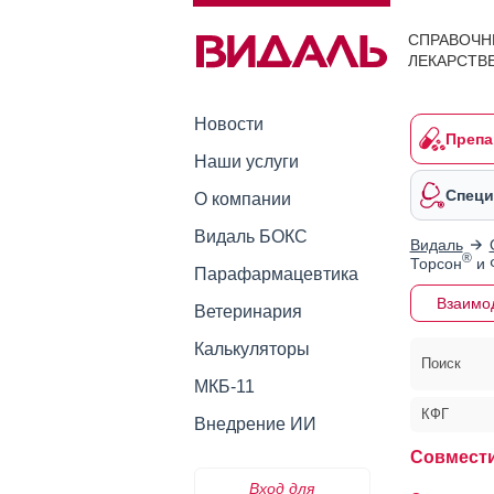
СПРАВОЧН
ЛЕКАРСТВ
Новости
Препа
Наши услуги
Специ
О компании
Видаль БОКС
Видаль
®
Торсон
и 
Парафармацевтика
Взаимо
Ветеринария
Калькуляторы
Поиск
МКБ-11
КФГ
Внедрение ИИ
Совмести
Вход для