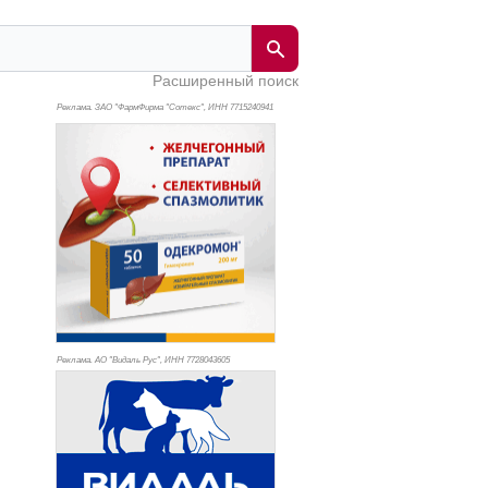
Расширенный поиск
Реклама. ЗАО "ФармФирма "Сотекс", ИНН 771
5240941
Реклама. АО "Видаль Рус", ИНН 772
8043605