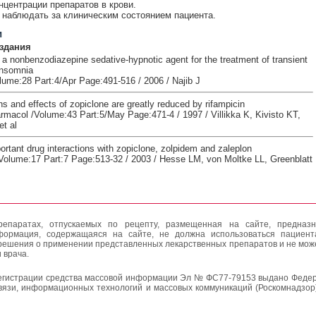
нцентрации препаратов в крови.
наблюдать за клиническим состоянием пациента.
и
здания
 a nonbenzodiazepine sedative-hypnotic agent for the treatment of transient
insomnia
olume:28 Part:4/Apr Page:491-516 / 2006 / Najib J
s and effects of zopiclone are greatly reduced by rifampicin
armacol /Volume:43 Part:5/May Page:471-4 / 1997 / Villikka K, Kivisto KT,
t al
portant drug interactions with zopiclone, zolpidem and zaleplon
olume:17 Part:7 Page:513-32 / 2003 / Hesse LM, von Moltke LL, Greenblatt
епаратах, отпускаемых по рецепту, размещенная на сайте, предназн
формация, содержащаяся на сайте, не должна использоваться пациен
решения о применении представленных лекарственных препаратов и не мож
 врача.
егистрации средства массовой информации Эл № ФС77-79153 выдано Федер
вязи, информационных технологий и массовых коммуникаций (Роскомнадзор