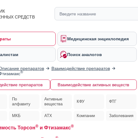
ИК
ЕННЫХ СРЕДСТВ
раты
Медицинская энциклопедия
алистам
Поиск аналогов
Описание препаратов
Взаимодействие препаратов
®
Фтизамакс
действие препаратов
Взаимодействие активных веществ
По
Активные
КФУ
ФТГ
алфавиту
вещества
МКБ
АТХ
Компании
Заболевания
®
®
мость Торсон
и Фтизамакс
®