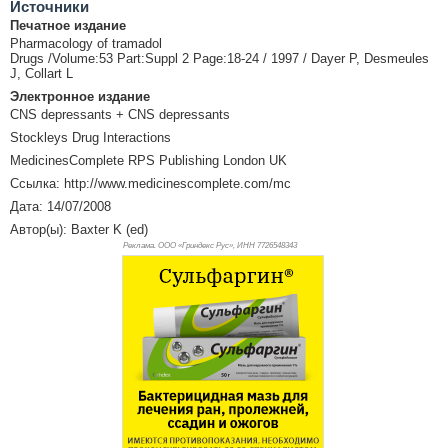
Источники
Печатное издание
Pharmacology of tramadol
Drugs /Volume:53 Part:Suppl 2 Page:18-24 / 1997 / Dayer P, Desmeules
J, Collart L
Электронное издание
CNS depressants + CNS depressants
Stockleys Drug Interactions
MedicinesComplete RPS Publishing London UK
Ссылка: http://www.medicinescomplete.com/mc
Дата: 14/07/2008
Автор(ы): Baxter K (ed)
Реклама. ООО «Гриндекс Рус», ИНН 772
6548343