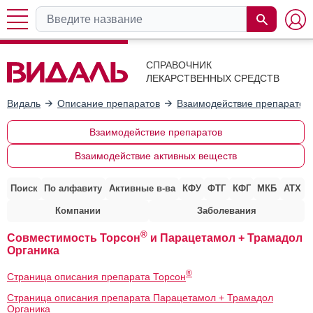
СПРАВОЧНИК
ЛЕКАРСТВЕННЫХ СРЕДСТВ
Видаль
Описание препаратов
Взаимодействие препаратов
Взаимодействие препаратов
Взаимодействие активных веществ
Поиск
По алфавиту
Активные в-ва
КФУ
ФТГ
КФГ
МКБ
АТХ
Компании
Заболевания
®
Совместимость Торсон
и Парацетамол + Трамадол
Органика
®
Страница описания препарата Торсон
Страница описания препарата Парацетамол + Трамадол
Органика