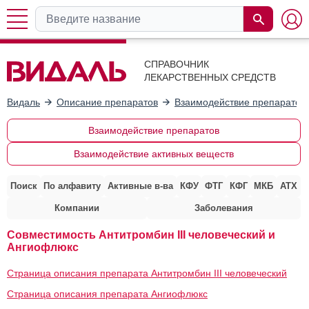
СПРАВОЧНИК
ЛЕКАРСТВЕННЫХ СРЕДСТВ
Видаль
Описание препаратов
Взаимодействие препаратов
Взаимодействие препаратов
Взаимодействие активных веществ
Поиск
По алфавиту
Активные в-ва
КФУ
ФТГ
КФГ
МКБ
АТХ
Компании
Заболевания
Совместимость Антитромбин III человеческий и
Ангиофлюкс
Страница описания препарата Антитромбин III человеческий
Страница описания препарата Ангиофлюкс