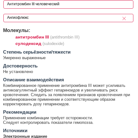
Молекулы:
антитромбин III
(antithrombin III)
сулодексид
(sulodexide)
Cтепень серьёзности/тяжести
Умеренно выраженные
Достоверность
Не установлено
Описание взаимодействия
Комбинированное применение антитромбина III может усиливать
антикоагулянтный эффект гепариноидов и увеличивать риск
кровотечения. Следить за появлением признаков кровотечения при
комбинированном применении и соответствующим образом
корректировать дозу гепариноидов.
Рекомендации
Применение комбинации требует осторожности.
Следует контролировать показатели гемопоэза.
Источники
Электронные издание