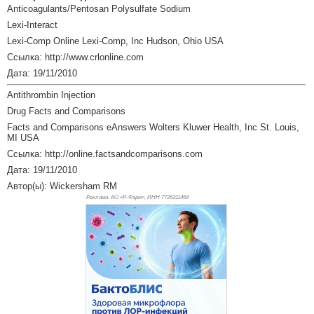
Anticoagulants/Pentosan Polysulfate Sodium
Lexi-Interact
Lexi-Comp Online Lexi-Comp, Inc Hudson, Ohio USA
Ссылка: http://www.crlonline.com
Дата: 19/11/2010
Antithrombin Injection
Drug Facts and Comparisons
Facts and Comparisons eAnswers Wolters Kluwer Health, Inc St. Louis,
MI USA
Ссылка: http://online.factsandcomparisons.com
Дата: 19/11/2010
Автор(ы): Wickersham RM
Реклама. АО «Р-Фарм», ИНН 772
6311464