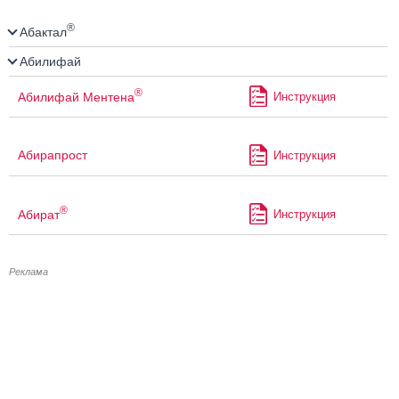
®
Абактал
Абилифай
®
Абилифай Ментена
Инструкция
Абирапрост
Инструкция
®
Абират
Инструкция
Реклама