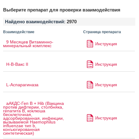
Выберите препарат для проверки взаимодействия
Найдено взаимодействий:
2970
Взаимодействие
Страница препарата
9 Месяцев Витаминно-
Инструкция
минеральный комплекс
H-B-Вакс II
Инструкция
L-Аспарагиназа
Инструкция
аАКДС-Геп B + Hib (Вакцина
против дифтерии, столбняка,
гепатита B, коклюша
бесклеточная,
Инструкция
адсорбированная, инфекции,
вызываемой Haemophilus
influenzae тип b,
конъюгированная
синтетическая)