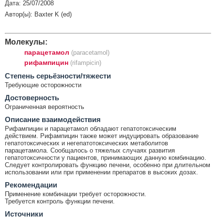
Дата: 25/07/2008
Автор(ы): Baxter K (ed)
Молекулы:
парацетамол
(paracetamol)
рифампицин
(rifampicin)
Cтепень серьёзности/тяжести
Требующие осторожности
Достоверность
Ограниченная вероятность
Описание взаимодействия
Рифампицин и парацетамол обладают гепатотоксическим
действием. Рифампицин также может индуцировать образование
гепатотоксических и негепатотоксических метаболитов
парацетамола. Сообщалось о тяжелых случаях развития
гепатотоксичности у пациентов, принимающих данную комбинацию.
Следует контролировать функцию печени, особенно при длительном
использовании или при применении препаратов в высоких дозах.
Рекомендации
Применение комбинации требует осторожности.
Требуется контроль функции печени.
Источники