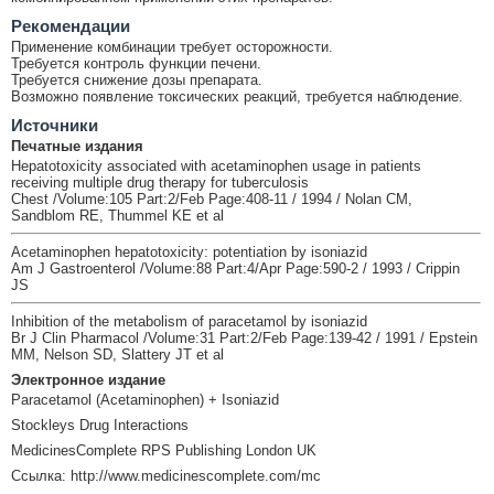
Рекомендации
Применение комбинации требует осторожности.
Требуется контроль функции печени.
Требуется снижение дозы препарата.
Возможно появление токсических реакций, требуется наблюдение.
Источники
Печатные издания
Hepatotoxicity associated with acetaminophen usage in patients
receiving multiple drug therapy for tuberculosis
Chest /Volume:105 Part:2/Feb Page:408-11 / 1994 / Nolan CM,
Sandblom RE, Thummel KE et al
Acetaminophen hepatotoxicity: potentiation by isoniazid
Am J Gastroenterol /Volume:88 Part:4/Apr Page:590-2 / 1993 / Crippin
JS
Inhibition of the metabolism of paracetamol by isoniazid
Br J Clin Pharmacol /Volume:31 Part:2/Feb Page:139-42 / 1991 / Epstein
MM, Nelson SD, Slattery JT et al
Электронное издание
Paracetamol (Acetaminophen) + Isoniazid
Stockleys Drug Interactions
MedicinesComplete RPS Publishing London UK
Ссылка: http://www.medicinescomplete.com/mc