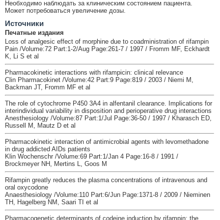
Необходимо наблюдать за клиническим состоянием пациента.
Может потребоваться увеличение дозы.
Источники
Печатные издания
Loss of analgesic effect of morphine due to coadministration of rifampin
Pain /Volume:72 Part:1-2/Aug Page:261-7 / 1997 / Fromm MF, Eckhardt
K, Li S et al
Pharmacokinetic interactions with rifampicin: clinical relevance
Clin Pharmacokinet /Volume:42 Part:9 Page:819 / 2003 / Niemi M,
Backman JT, Fromm MF et al
The role of cytochrome P450 3A4 in alfentanil clearance. Implications for
interindividual variability in disposition and perioperative drug interactions
Anesthesiology /Volume:87 Part:1/Jul Page:36-50 / 1997 / Kharasch ED,
Russell M, Mautz D et al
Pharmacokinetic interaction of antimicrobial agents with levomethadone
in drug addicted AIDs patients
Klin Wochenschr /Volume:69 Part:1/Jan 4 Page:16-8 / 1991 /
Brockmeyer NH, Mertins L, Goos M
Rifampin greatly reduces the plasma concentrations of intravenous and
oral oxycodone
Anaesthesiology /Volume:110 Part:6/Jun Page:1371-8 / 2009 / Nieminen
TH, Hagelberg NM, Saari TI et al
Pharmacogenetic determinants of codeine induction by rifampin: the