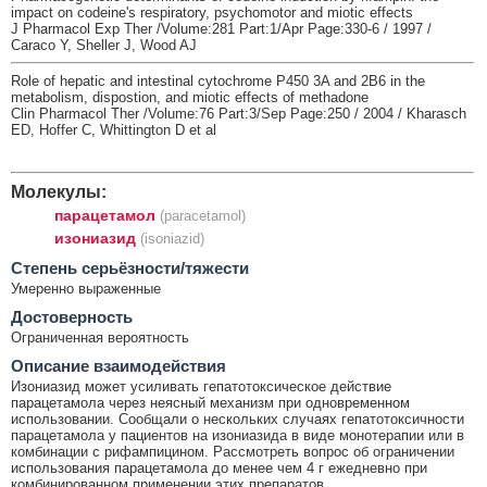
impact on codeine's respiratory, psychomotor and miotic effects
J Pharmacol Exp Ther /Volume:281 Part:1/Apr Page:330-6 / 1997 /
Caraco Y, Sheller J, Wood AJ
Role of hepatic and intestinal cytochrome P450 3A and 2B6 in the
metabolism, dispostion, and miotic effects of methadone
Clin Pharmacol Ther /Volume:76 Part:3/Sep Page:250 / 2004 / Kharasch
ED, Hoffer C, Whittington D et al
Молекулы:
парацетамол
(paracetamol)
изониазид
(isoniazid)
Cтепень серьёзности/тяжести
Умеренно выраженные
Достоверность
Ограниченная вероятность
Описание взаимодействия
Изониазид может усиливать гепатотоксическое действие
парацетамола через неясный механизм при одновременном
использовании. Сообщали о нескольких случаях гепатотоксичности
парацетамола у пациентов на изониазида в виде монотерапии или в
комбинации с рифампицином. Рассмотреть вопрос об ограничении
использования парацетамола до менее чем 4 г ежедневно при
комбинированном применении этих препаратов.