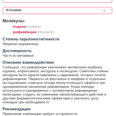
Молекулы:
кодеин
(codeine)
рифампицин
(rifampicin)
Cтепень серьёзности/тяжести
Умеренно выраженные
Достоверность
Часто встречаемые
Описание взаимодействия
Сообщали, что рифампицин увеличивал метаболизм морфина,
кодеина, алфентанила, метадона и оксикодона. Симптомы отмены
метадона были зарегистрированы у наркоманов, которых лечили
рифампицином. Пациенты на фентаниле и морфине в отдельных
исследованиях отмечали потерю болеутоляющего эффекта при
одновременном назначении рифампицина. Когда опиоиды
используются одновременно с антибиотиком рифамицином,
необходимо следить за снижением обезболивающего действия и
другими фармакологическими эффектами и увеличить дозу
опиоидов при необходимости.
Рекомендации
Применение комбинации требует осторожности.