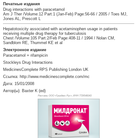
Печатные издания
Drug interactions with paracetamol
Am J Ther /Volume:12 Part:1 (Jan-Feb) Page:56-66 / 2005 / Toes MJ,
Jones AL, Prescott L
Hepatotoxicity associated with acetaminophen usage in patients
receiving multiple drug therapy for tuberculosis
Chest /Volume:105 Part:2/Feb Page:408-11 / 1994 / Nolan CM,
Sandblom RE, Thummel KE et al
Электронное издание
Paracetamol + rifampicin
Stockleys Drug Interactions
MedicinesComplete RPS Publishing London UK
Ссылка: http://www.medicinescomplete.com/mc
Дата: 15/01/2008
Автор(ы): Baxter K (ed)
Реклама. ООО «Гриндекс Рус», ИНН 772
6548343