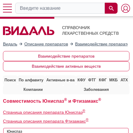
СПРАВОЧНИК
ЛЕКАРСТВЕННЫХ СРЕДСТВ
Видаль
Описание препаратов
Взаимодействие препаратов
Взаимодействие препаратов
Взаимодействие активных веществ
Поиск
По алфавиту
Активные в-ва
КФУ
ФТГ
КФГ
МКБ
АТХ
Компании
Заболевания
®
®
Совместимость Юниспаз
и Фтизамакс
®
Страница описания препарата Юниспаз
®
Страница описания препарата Фтизамакс