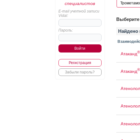
специалистов
E-mail учетной записи
Vidal:
Выберите 
Пароль:
Найдено 
Взаимодейс
®
Атаканд
Регистрация
®
Атаканд
Забыли пароль?
Атеноло
Атенолол
Атенолол