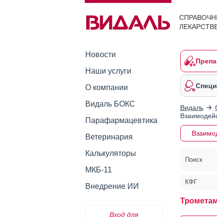
СПРАВОЧН
ЛЕКАРСТВ
Новости
Препа
Наши услуги
Специ
О компании
Видаль БОКС
Видаль
Взаимодейс
Парафармацевтика
Взаимо
Ветеринария
Калькуляторы
Поиск
МКБ-11
КФГ
Внедрение ИИ
Трометам
Вход для