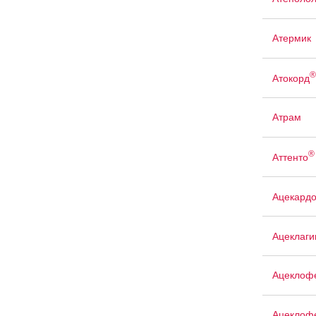
Атермик
®
Атокорд
Атрам
®
Аттенто
Ацекард
Ацеклаги
Ацеклоф
Ацеклофе