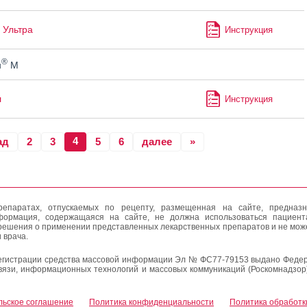
 Ультра
Инструкция
®
н
М
л
Инструкция
4
ад
2
3
5
6
далее
»
епаратах, отпускаемых по рецепту, размещенная на сайте, предназн
формация, содержащаяся на сайте, не должна использоваться пациен
решения о применении представленных лекарственных препаратов и не мож
 врача.
егистрации средства массовой информации Эл № ФС77-79153 выдано Федер
вязи, информационных технологий и массовых коммуникаций (Роскомнадзор
льское соглашение
Политика конфиденциальности
Политика обработк