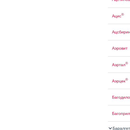
®
Ацис
Ацсбири
Аэровит
®
Аэртал
®
Аэрцек
Багодило
Багоприл
Баралгет