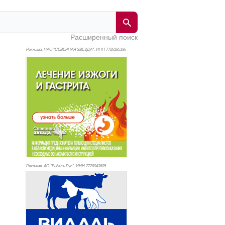
Расширенный поиск
Реклама. НАО "СЕВЕРНАЯ ЗВЕЗДА", ИНН 772
0185196
Реклама. АО "Видаль Рус", ИНН 772
8043605