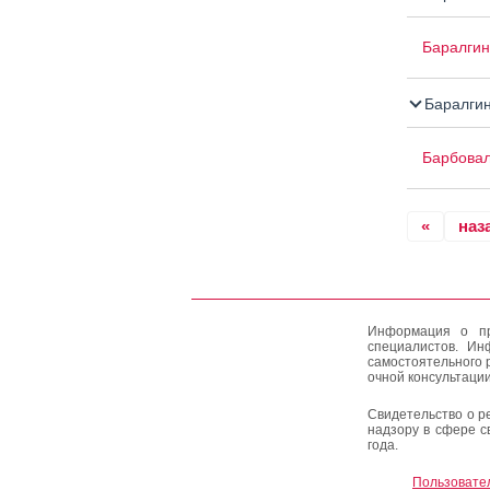
Баралгин
Баралги
Барбова
«
наз
Информация о пр
специалистов. Ин
самостоятельного 
очной консультации
Свидетельство о р
надзору в сфере с
года.
Пользовате