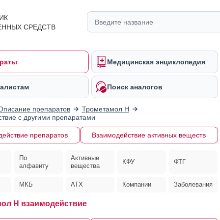
ИК
ЕННЫХ СРЕДСТВ
раты
Медицинская энциклопедия
алистам
Поиск аналогов
Описание препаратов
Трометамол Н
твие с другими препаратами
действие препаратов
Взаимодействие активных веществ
По
Активные
КФУ
ФТГ
алфавиту
вещества
МКБ
АТХ
Компании
Заболевания
ол Н взаимодействие