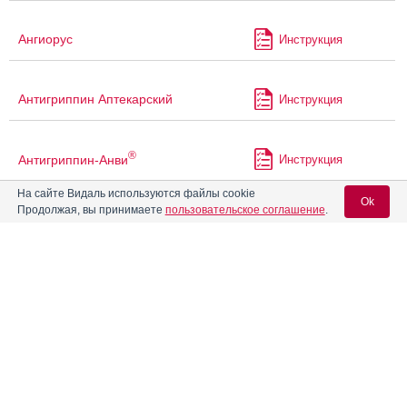
Ангиорус
Инструкция
Антигриппин Аптекарский
Инструкция
®
Антигриппин-Анви
Инструкция
На сайте Видаль используются файлы cookie
Ok
Продолжая, вы принимаете
пользовательское соглашение
.
®
Антигриппин-АНВИ
Инструкция
Вход для специалистов
Антигриппин-ОРВИ
Инструкция
E-mail учетной записи Vidal:
Апаурин
Пароль:
®
Аргеферр
Инструкция