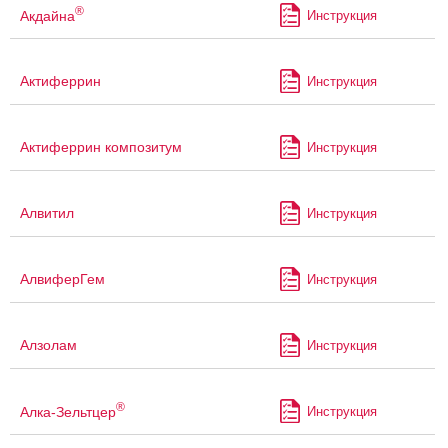
®
Акдайна
Инструкция
Актиферрин
Инструкция
Актиферрин композитум
Инструкция
Алвитил
Инструкция
АлвиферГем
Инструкция
Алзолам
Инструкция
®
Алка-Зельтцер
Инструкция