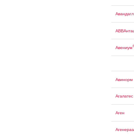
Авандаг
АВВАнта
Авениум
Авинорм 
Агалатес
Аген
Агенераз