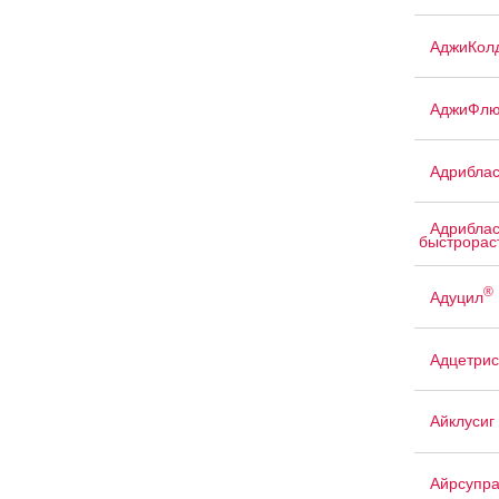
АджиКол
АджиФлю
Адриблас
Адриблас
быстрорас
®
Адуцил
Адцетрис
Айклусиг
Айрсупр