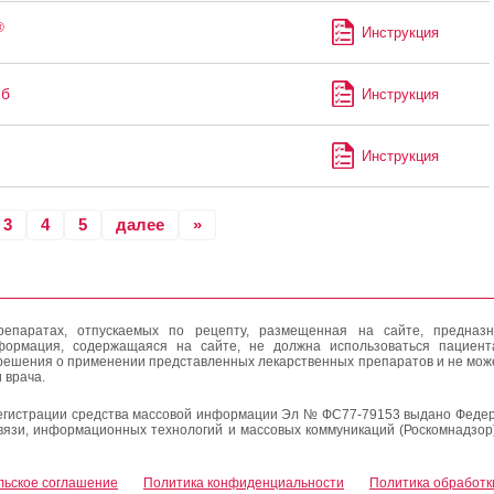
®
Инструкция
иб
Инструкция
Инструкция
3
4
5
далее
»
епаратах, отпускаемых по рецепту, размещенная на сайте, предназн
формация, содержащаяся на сайте, не должна использоваться пациен
решения о применении представленных лекарственных препаратов и не мож
 врача.
егистрации средства массовой информации Эл № ФС77-79153 выдано Федер
вязи, информационных технологий и массовых коммуникаций (Роскомнадзор
льское соглашение
Политика конфиденциальности
Политика обработк