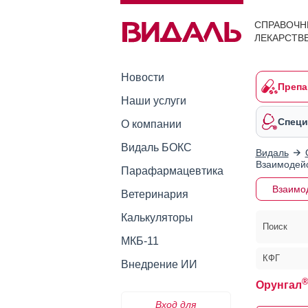
СПРАВОЧН
ЛЕКАРСТВ
Новости
Препа
Наши услуги
Специ
О компании
Видаль БОКС
Видаль
Взаимодейс
Парафармацевтика
Взаимо
Ветеринария
Калькуляторы
Поиск
МКБ-11
КФГ
Внедрение ИИ
Орунгал
Вход для