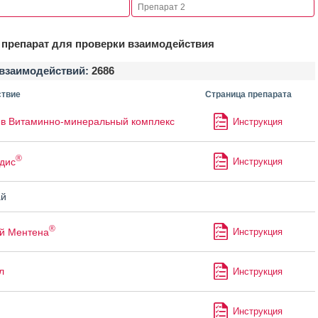
препарат для проверки взаимодействия
взаимодействий:
2686
твие
Страница препарата
в Витаминно-минеральный комплекс
Инструкция
®
дис
Инструкция
й
®
й Ментена
Инструкция
л
Инструкция
Инструкция