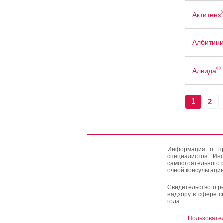
Актитенз
Албитин
®
Алвида
1
2
Информация о пр
специалистов. Ин
самостоятельного 
очной консультации
Свидетельство о р
надзору в сфере с
года.
Пользовате