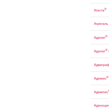
®
Агеста
Агрегаль
®
Адалат
®
Адалат
Адвагра
®
Адемио
Адемпас
Аденоци