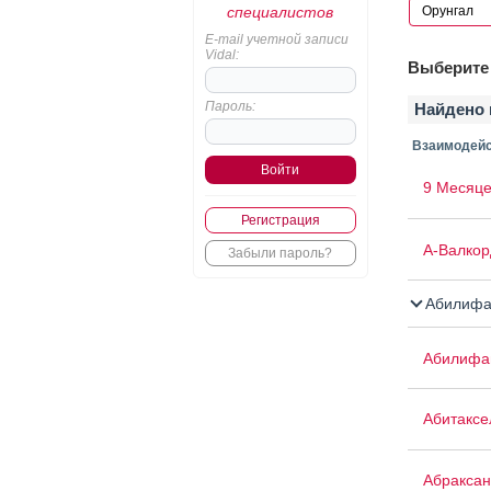
специалистов
E-mail учетной записи
Vidal:
Выберите 
Пароль:
Найдено 
Взаимодейс
9 Месяце
Регистрация
А-Валкор
Забыли пароль?
Абилифа
Абилифа
Абитаксе
Абраксан