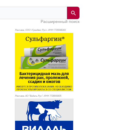
Расширенный поиск
Реклама. ООО «Гриндекс Рус», ИНН 772
6548343
Реклама. АО "Видаль Рус", ИНН 772
8043605