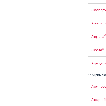
Акалабр
Аквацит
Акдайна
®
Акорта
Акридип
Акримек
Акрипрес
Аксартоб