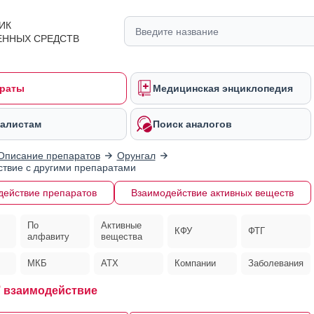
ИК
ЕННЫХ СРЕДСТВ
раты
Медицинская энциклопедия
алистам
Поиск аналогов
Описание препаратов
Орунгал
твие с другими препаратами
действие препаратов
Взаимодействие активных веществ
По
Активные
КФУ
ФТГ
алфавиту
вещества
МКБ
АТХ
Компании
Заболевания
®
взаимодействие