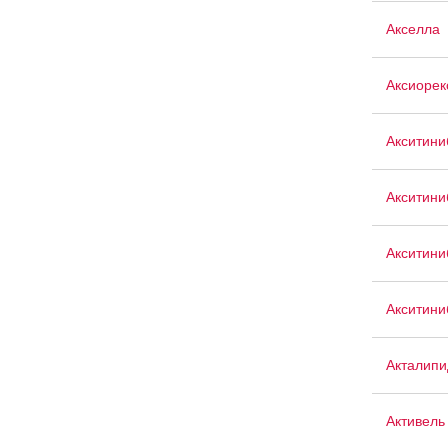
Акселла
Аксиорек
Акситини
Акситини
Акситин
Акситини
Акталипи
Активель