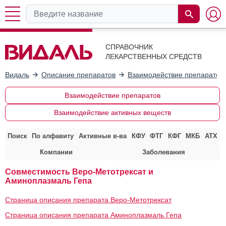
СПРАВОЧНИК
ЛЕКАРСТВЕННЫХ СРЕДСТВ
Видаль
Описание препаратов
Взаимодействие препаратов
Взаимодействие препаратов
Взаимодействие активных веществ
Поиск
По алфавиту
Активные в-ва
КФУ
ФТГ
КФГ
МКБ
АТХ
Компании
Заболевания
Совместимость Веро-Метотрексат и
Аминоплазмаль Гепа
Страница описания препарата Веро-Метотрексат
Страница описания препарата Аминоплазмаль Гепа