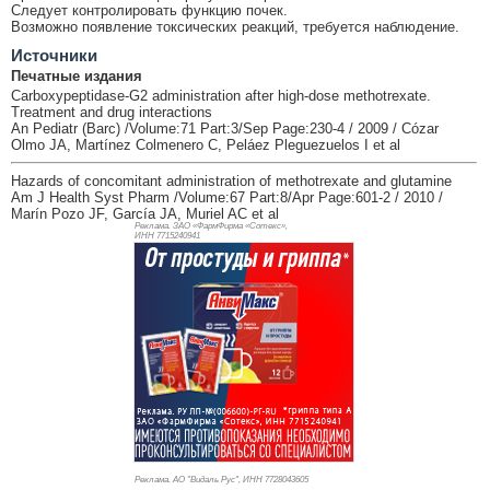
Следует контролировать функцию почек.
Возможно появление токсических реакций, требуется наблюдение.
Источники
Печатные издания
Carboxypeptidase-G2 administration after high-dose methotrexate.
Treatment and drug interactions
An Pediatr (Barc) /Volume:71 Part:3/Sep Page:230-4 / 2009 / Cózar
Olmo JA, Martínez Colmenero C, Peláez Pleguezuelos I et al
Hazards of concomitant administration of methotrexate and glutamine
Am J Health Syst Pharm /Volume:67 Part:8/Apr Page:601-2 / 2010 /
Marín Pozo JF, García JA, Muriel AC et al
Реклама. ЗАО «ФармФирма «Сотекс»,
ИНН 771
5240941
Реклама. АО "Видаль Рус", ИНН 772
8043605