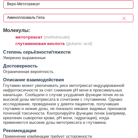
Молекулы:
метотрексат
(methotrexate)
глутаминовая кислота
(glutamic acid)
Cтепень серьёзности/тяжести
Умеренно выраженные
Достоверность
Ограниченная вероятность
Описание взаимодействия
Глутамин может увеличивать риск метотрексат-индуцированной
нефротоксичности за счет снижения рН мочи в проксимальных
канальцах. Сообщали о случае ухудшения функции почек из-за
высокой дозы метотрексата в сочетании с глутамином. Однако
исследование, проведенное у девяти пациентов, получавших
глутамин и низкие дозы, не показало никаких видимых признаков
почечной токсичности. Контролируйте функцию почек (например,
креатинин сыворотки крови, рН мочи, гидратация), когда
применяются высокие дозы метотрексата и глутамина.
Рекомендации
Применение комбинации требует осторожности.