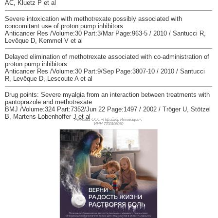
AC, Kluetz P et al
Severe intoxication with methotrexate possibly associated with
concomitant use of proton pump inhibitors
Anticancer Res /Volume:30 Part:3/Mar Page:963-5 / 2010 / Santucci R,
Levêque D, Kemmel V et al
Delayed elimination of methotrexate associated with co-administration of
proton pump inhibitors
Anticancer Res /Volume:30 Part:9/Sep Page:3807-10 / 2010 / Santucci
R, Levêque D, Lescoute A et al
Drug points: Severe myalgia from an interaction between treatments with
pantoprazole and methotrexate
BMJ /Volume:324 Part:7352/Jun 22 Page:1497 / 2002 / Tröger U, Stötzel
B, Martens-Lobenhoffer J et al
Реклама. ООО «Пфайзер Инновации»,
ИНН 770
3106050