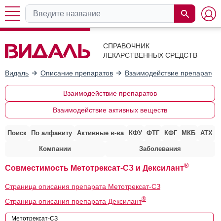
СПРАВОЧНИК
ЛЕКАРСТВЕННЫХ СРЕДСТВ
Видаль
Описание препаратов
Взаимодействие препаратов
Взаимодействие препаратов
Взаимодействие активных веществ
Поиск
По алфавиту
Активные в-ва
КФУ
ФТГ
КФГ
МКБ
АТХ
Компании
Заболевания
®
Совместимость Метотрексат-СЗ и Дексилант
Страница описания препарата Метотрексат-СЗ
®
Страница описания препарата Дексилант