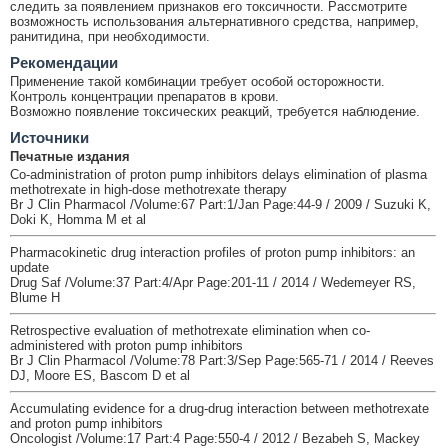
следить за появлением признаков его токсичности. Рассмотрите
возможность использования альтернативного средства, например,
ранитидина, при необходимости.
Рекомендации
Применение такой комбинации требует особой осторожности.
Контроль концентрации препаратов в крови.
Возможно появление токсических реакций, требуется наблюдение.
Источники
Печатные издания
Co-administration of proton pump inhibitors delays elimination of plasma
methotrexate in high-dose methotrexate therapy
Br J Clin Pharmacol /Volume:67 Part:1/Jan Page:44-9 / 2009 / Suzuki K,
Doki K, Homma M et al
Pharmacokinetic drug interaction profiles of proton pump inhibitors: an
update
Drug Saf /Volume:37 Part:4/Apr Page:201-11 / 2014 / Wedemeyer RS,
Blume H
Retrospective evaluation of methotrexate elimination when co-
administered with proton pump inhibitors
Br J Clin Pharmacol /Volume:78 Part:3/Sep Page:565-71 / 2014 / Reeves
DJ, Moore ES, Bascom D et al
Accumulating evidence for a drug-drug interaction between methotrexate
and proton pump inhibitors
Oncologist /Volume:17 Part:4 Page:550-4 / 2012 / Bezabeh S, Mackey