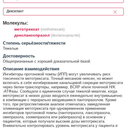
Молекулы:
метотрексат
(methotrexate)
декслансопразол
(dexlansoprazole)
Cтепень серьёзности/тяжести
Тяжелые
Достоверность
Общепризнанные с хорошей доказательной базой
Описание взаимодействия
Ингибиторы протоновой помпы (ИПП) могут увеличивать риск
токсичности метотрексата. Точный механизм неясен, но может
включать в себя ингибирование канальцевой секреции метотрексата
через белки-транспортеры, например, BCRP и/или почечной H/K
-АТФазы. Сообщали о единичном случае тяжелой миалгии, когда
метотрексат в низких дозах вводился еженедельно внутримышечно
в комбинации с перорально вводившимся пантопразолом. Кроме
того, при ретроспективном анализе отмечалась замедленная
элиминация метотрексата при одновременном применении
ингибиторов протоновой помпы (пантопразола, лансопразола,
омепразола, эзомепразола или рабепразола) в основном у
пациентов, которые получали высокие дозы метотрексата.
Внимательно контролировать уровень метотрексата у пациента и