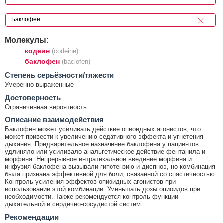
Молекулы:
кодеин
(codeine)
баклофен
(baclofen)
Cтепень серьёзности/тяжести
Умеренно выраженные
Достоверность
Ограниченная вероятность
Описание взаимодействия
Баклофен может усиливать действие опиоидных агонистов, что
может привести к увеличению седативного эффекта и угнетения
дыхания. Предварительное назначение баклофена у пациентов
удлиняло или усиливало анальгетическое действие фентанила и
морфина. Непрерывное интратекальное введение морфина и
инфузия баклофена вызывали гипотензию и диспноэ, но комбинация
была признана эффективной для боли, связанной со спастичностью.
Контроль усиления эффектов опиоидных агонистов при
использовании этой комбинации. Уменьшать дозы опиоидов при
необходимости. Также рекомендуется контроль функции
дыхательной и сердечно-сосудистой систем.
Рекомендации