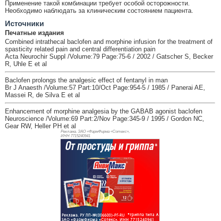
Применение такой комбинации требует особой осторожности.
Необходимо наблюдать за клиническим состоянием пациента.
Источники
Печатные издания
Combined intrathecal baclofen and morphine infusion for the treatment of
spasticity related pain and central differentiation pain
Acta Neurochir Suppl /Volume:79 Page:75-6 / 2002 / Gatscher S, Becker
R, Uhle E et al
Baclofen prolongs the analgesic effect of fentanyl in man
Br J Anaesth /Volume:57 Part:10/Oct Page:954-5 / 1985 / Panerai AE,
Massei R, de Silva E et al
Enhancement of morphine analgesia by the GABAB agonist baclofen
Neuroscience /Volume:69 Part:2/Nov Page:345-9 / 1995 / Gordon NC,
Gear RW, Heller PH et al
Реклама. ЗАО «ФармФирма «Сотекс»,
ИНН 771
5240941