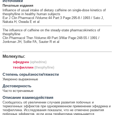
Источники
Печатные издания
Influence of usual intake of dietary caffeine on single-dose kinetics of
theophylline in healthy human subjects
Eur J Clin Pharmacol /Volume:44 Part:3 Page:295-8 / 1993 / Sato J,
Nakata H, Owada E et al
The influence of caffeine on the steady-state pharmacokinetics of
theophylline
Clin Pharmacol Ther /Volume:49 Part:3/Mar Page:248-55 / 1991 /
Jonkman JH, Sollie FA, Sauter R et al
Молекулы:
эфедрин
(ephedrine)
теофиллин
(theophylline)
Cтепень серьёзности/тяжести
Умеренно выраженные
Достоверность
Часто встречаемые
Описание взаимодействия
Сообщалось об увеличении случаев развития побочных и
термогенных эффектов при одновременном применении эфедрина и
теофиллина. Исследования показали, что не отмечено развития
побочных эффектов, если доза теофиллина уменьшается