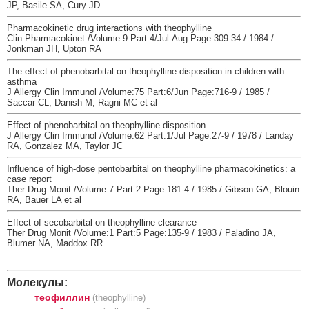
JP, Basile SA, Cury JD
Pharmacokinetic drug interactions with theophylline
Clin Pharmacokinet /Volume:9 Part:4/Jul-Aug Page:309-34 / 1984 /
Jonkman JH, Upton RA
The effect of phenobarbital on theophylline disposition in children with
asthma
J Allergy Clin Immunol /Volume:75 Part:6/Jun Page:716-9 / 1985 /
Saccar CL, Danish M, Ragni MC et al
Effect of phenobarbital on theophylline disposition
J Allergy Clin Immunol /Volume:62 Part:1/Jul Page:27-9 / 1978 / Landay
RA, Gonzalez MA, Taylor JC
Influence of high-dose pentobarbital on theophylline pharmacokinetics: a
case report
Ther Drug Monit /Volume:7 Part:2 Page:181-4 / 1985 / Gibson GA, Blouin
RA, Bauer LA et al
Effect of secobarbital on theophylline clearance
Ther Drug Monit /Volume:1 Part:5 Page:135-9 / 1983 / Paladino JA,
Blumer NA, Maddox RR
Молекулы:
теофиллин
(theophylline)