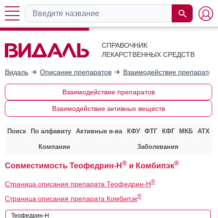
СПРАВОЧНИК
ЛЕКАРСТВЕННЫХ СРЕДСТВ
Видаль
Описание препаратов
Взаимодействие препаратов
Взаимодействие препаратов
Взаимодействие активных веществ
Поиск
По алфавиту
Активные в-ва
КФУ
ФТГ
КФГ
МКБ
АТХ
Компании
Заболевания
®
®
Совместимость Теофедрин-Н
и Комбипэк
®
Страница описания препарата Теофедрин-Н
®
Страница описания препарата Комбипэк