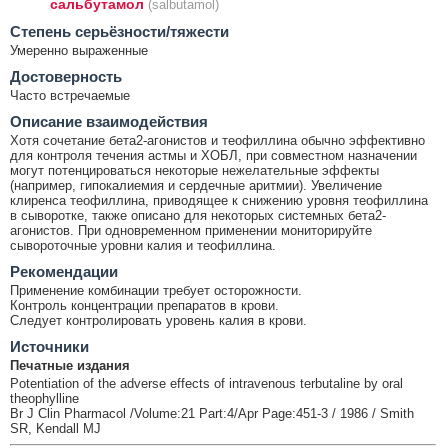
сальбутамол
(salbutamol)
Cтепень серьёзности/тяжести
Умеренно выраженные
Достоверность
Часто встречаемые
Описание взаимодействия
Хотя сочетание бета2-агонистов и теофиллина обычно эффективно
для контроля течения астмы и ХОБЛ, при совместном назначении
могут потенцироваться некоторые нежелательные эффекты
(например, гипокалиемия и сердечные аритмии). Увеличение
клиренса теофиллина, приводящее к снижению уровня теофиллина
в сыворотке, также описано для некоторых системных бета2-
агонистов. При одновременном применении мониторируйте
сывороточные уровни калия и теофиллина.
Рекомендации
Применение комбинации требует осторожности.
Контроль концентрации препаратов в крови.
Следует контролировать уровень калия в крови.
Источники
Печатные издания
Potentiation of the adverse effects of intravenous terbutaline by oral
theophylline
Br J Clin Pharmacol /Volume:21 Part:4/Apr Page:451-3 / 1986 / Smith
SR, Kendall MJ