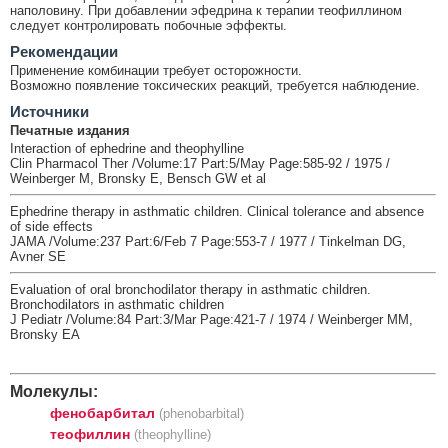
наполовину. При добавлении эфедрина к терапии теофиллином
следует контролировать побочные эффекты.
Рекомендации
Применение комбинации требует осторожности.
Возможно появление токсических реакций, требуется наблюдение.
Источники
Печатные издания
Interaction of ephedrine and theophylline
Clin Pharmacol Ther /Volume:17 Part:5/May Page:585-92 / 1975 /
Weinberger M, Bronsky E, Bensch GW et al
Ephedrine therapy in asthmatic children. Clinical tolerance and absence
of side effects
JAMA /Volume:237 Part:6/Feb 7 Page:553-7 / 1977 / Tinkelman DG,
Avner SE
Evaluation of oral bronchodilator therapy in asthmatic children.
Bronchodilators in asthmatic children
J Pediatr /Volume:84 Part:3/Mar Page:421-7 / 1974 / Weinberger MM,
Bronsky EA
Молекулы:
фенобарбитал
(phenobarbital)
теофиллин
(theophylline)