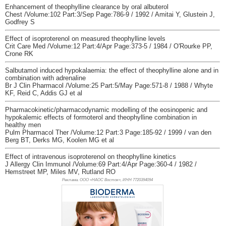
Enhancement of theophylline clearance by oral albuterol
Chest /Volume:102 Part:3/Sep Page:786-9 / 1992 / Amitai Y, Glustein J,
Godfrey S
Effect of isoproterenol on measured theophylline levels
Crit Care Med /Volume:12 Part:4/Apr Page:373-5 / 1984 / O'Rourke PP,
Crone RK
Salbutamol induced hypokalaemia: the effect of theophylline alone and in
combination with adrenaline
Br J Clin Pharmacol /Volume:25 Part:5/May Page:571-8 / 1988 / Whyte
KF, Reid C, Addis GJ et al
Pharmacokinetic/pharmacodynamic modelling of the eosinopenic and
hypokalemic effects of formoterol and theophylline combination in
healthy men
Pulm Pharmacol Ther /Volume:12 Part:3 Page:185-92 / 1999 / van den
Berg BT, Derks MG, Koolen MG et al
Effect of intravenous isoproterenol on theophylline kinetics
J Allergy Clin Immunol /Volume:69 Part:4/Apr Page:360-4 / 1982 /
Hemstreet MP, Miles MV, Rutland RO
Реклама. ООО «НАОС Восток», ИНН 772
0394094