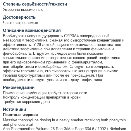
Cтепень серьёзности/тяжести
Умеренно выраженные
Достоверность
Часто встречаемые
Описание взаимодействия
Барбитураты могут индуцировать CYP3A4 опосредованный
метаболизм теофиллина, снижая его сывороточные концентрации и
эффективность. У 29-летней пациентки отмечалось неадекватное
действие теофиллина при добавлении к терапии фенитоина и
фенобарбитала. В другом исследовании было показано
значительное снижение сывороточных концентраций теофиллина
при его одновременном применении с фенобарбиталом,
пентобарбиталом и секобарбиталом. Следует контролировать
эффекты теофиллина, его сывороточные концентрации вначале
терапии барбитуратами или после ее прекращения. При
необходимости следует увеличивать дозу теофиллина.
Рекомендации
Применение комбинации требует осторожности.
Контроль концентрации препаратов в крови.
Требуется коррекция дозы.
Источники
Печатные издания
Massive theophylline dosing in a heavy smoker receiving both phenytoin
and phenobarbital
Ann Pharmacother /Volume:26 Part:3/Mar Page:334-6 / 1992 / Nicholson