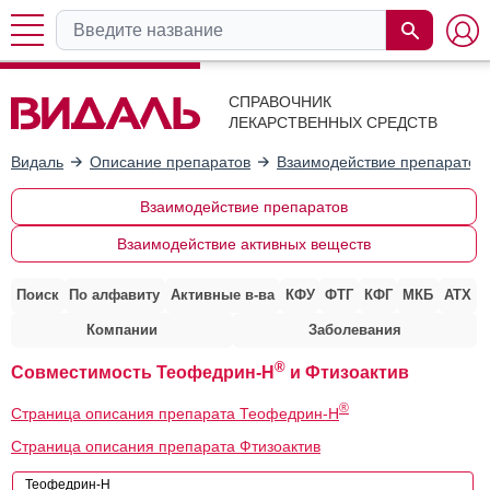
СПРАВОЧНИК
ЛЕКАРСТВЕННЫХ СРЕДСТВ
Видаль
Описание препаратов
Взаимодействие препаратов
Взаимодействие препаратов
Взаимодействие активных веществ
Поиск
По алфавиту
Активные в-ва
КФУ
ФТГ
КФГ
МКБ
АТХ
Компании
Заболевания
®
Совместимость Теофедрин-Н
и Фтизоактив
®
Страница описания препарата Теофедрин-Н
Страница описания препарата Фтизоактив