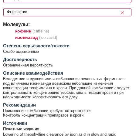
Молекулы:
кофеин
(caffeine)
изониазид
(isoniazid)
Cтепень серьёзности/тяжести
Слабо выраженные
Достоверность
Ограниченная вероятность
Описание взаимодействия
Вследствие индукции или ингибирования печеночных ферментов
под влиянием изониазида возможны небольшие изменения
концентрации теофиллина в крови. При данной комбинации следует
контролировать концентрацию теофиллина в плазме крови и при
необходимости корректировать его дозу.
Рекомендации
Применение комбинации требует осторожности.
Контроль концентрации препаратов в крови.
Источники
Печатные издания
Lowering of theophylline clearance by isoniazid in slow and rapid