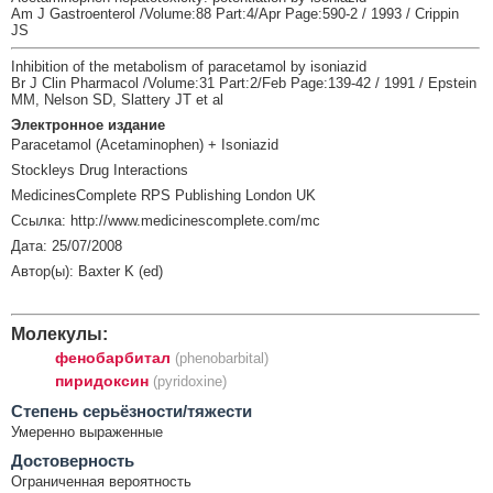
Am J Gastroenterol /Volume:88 Part:4/Apr Page:590-2 / 1993 / Crippin
JS
Inhibition of the metabolism of paracetamol by isoniazid
Br J Clin Pharmacol /Volume:31 Part:2/Feb Page:139-42 / 1991 / Epstein
MM, Nelson SD, Slattery JT et al
Электронное издание
Paracetamol (Acetaminophen) + Isoniazid
Stockleys Drug Interactions
MedicinesComplete RPS Publishing London UK
Ссылка: http://www.medicinescomplete.com/mc
Дата: 25/07/2008
Автор(ы): Baxter K (ed)
Молекулы:
фенобарбитал
(phenobarbital)
пиридоксин
(pyridoxine)
Cтепень серьёзности/тяжести
Умеренно выраженные
Достоверность
Ограниченная вероятность