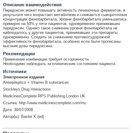
Описание взаимодействия
Пиридоксин может повышать активность печеночных ферментов, в
результате чего возрастает метаболизм и снижаются сывороточные
концентрации фенобарбитала. Уровни фенобарбитала уменьшились
примерно на 50% у пяти пациентов, одновременно принимавших
пиридоксин. Однако такое снижение уровня фенобарбитала не
наблюдалось у других пациентов, принимавших эти препараты
одновременно. Следить за снижением противосудорожной
эффективности фенобарбитала, особенно если были прописаны
высокие дозы пиридоксина.
Рекомендации
Применение комбинации требует осторожности.
Необходимо наблюдать за клиническим состоянием пациента.
Источники
Электронное издание
Antiepileptics + Vitamin B substances
Stockleys Drug Interactions
MedicinesComplete RPS Publishing London UK
Ссылка: http://www.medicinescomplete.com/mc
Дата: 30/07/2008
Автор(ы): Baxter K (ed)