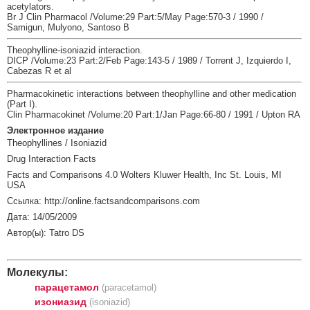
acetylators.
Br J Clin Pharmacol /Volume:29 Part:5/May Page:570-3 / 1990 /
Samigun, Mulyono, Santoso B
Theophylline-isoniazid interaction.
DICP /Volume:23 Part:2/Feb Page:143-5 / 1989 / Torrent J, Izquierdo I,
Cabezas R et al
Pharmacokinetic interactions between theophylline and other medication
(Part I).
Clin Pharmacokinet /Volume:20 Part:1/Jan Page:66-80 / 1991 / Upton RA
Электронное издание
Theophyllines / Isoniazid
Drug Interaction Facts
Facts and Comparisons 4.0 Wolters Kluwer Health, Inc St. Louis, MI
USA
Ссылка: http://online.factsandcomparisons.com
Дата: 14/05/2009
Автор(ы): Tatro DS
Молекулы:
парацетамол
(paracetamol)
изониазид
(isoniazid)