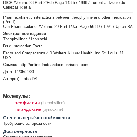
DICP /Volume:23 Part:2/Feb Page:143-5 / 1989 / Torrent J, Izquierdo I,
Cabezas R et al
Pharmacokinetic interactions between theophylline and other medication
(Part I).
Clin Pharmacokinet /Volume:20 Part:1/Jan Page:66-80 / 1991 / Upton RA
Электронное издание
Theophyllines / Isoniazid
Drug Interaction Facts
Facts and Comparisons 4.0 Wolters Kluwer Health, Inc St. Louis, MI
USA
Ссылка: http://online.factsandcomparisons.com
Дата: 14/05/2009
Автор(ы): Tatro DS
Молекулы:
теофиллин
(theophylline)
пиридоксин
(pyridoxine)
Cтепень серьёзности/тяжести
Требующие осторожности
Достоверность