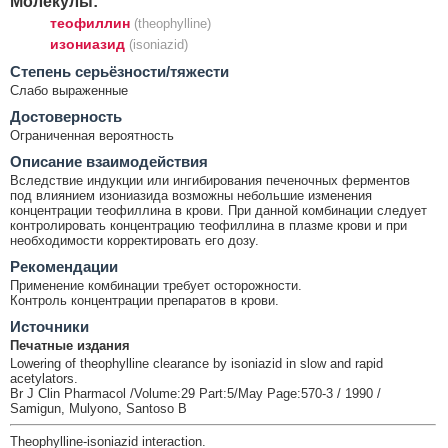
Молекулы:
теофиллин
(theophylline)
изониазид
(isoniazid)
Cтепень серьёзности/тяжести
Слабо выраженные
Достоверность
Ограниченная вероятность
Описание взаимодействия
Вследствие индукции или ингибирования печеночных ферментов
под влиянием изониазида возможны небольшие изменения
концентрации теофиллина в крови. При данной комбинации следует
контролировать концентрацию теофиллина в плазме крови и при
необходимости корректировать его дозу.
Рекомендации
Применение комбинации требует осторожности.
Контроль концентрации препаратов в крови.
Источники
Печатные издания
Lowering of theophylline clearance by isoniazid in slow and rapid
acetylators.
Br J Clin Pharmacol /Volume:29 Part:5/May Page:570-3 / 1990 /
Samigun, Mulyono, Santoso B
Theophylline-isoniazid interaction.