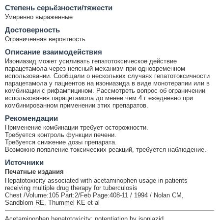
Cтепень серьёзности/тяжести
Умеренно выраженные
Достоверность
Ограниченная вероятность
Описание взаимодействия
Изониазид может усиливать гепатотоксическое действие
парацетамола через неясный механизм при одновременном
использовании. Сообщали о нескольких случаях гепатотоксичности
парацетамола у пациентов на изониазида в виде монотерапии или в
комбинации с рифампицином. Рассмотреть вопрос об ограничении
использования парацетамола до менее чем 4 г ежедневно при
комбинированном применении этих препаратов.
Рекомендации
Применение комбинации требует осторожности.
Требуется контроль функции печени.
Требуется снижение дозы препарата.
Возможно появление токсических реакций, требуется наблюдение.
Источники
Печатные издания
Hepatotoxicity associated with acetaminophen usage in patients
receiving multiple drug therapy for tuberculosis
Chest /Volume:105 Part:2/Feb Page:408-11 / 1994 / Nolan CM,
Sandblom RE, Thummel KE et al
Acetaminophen hepatotoxicity: potentiation by isoniazid