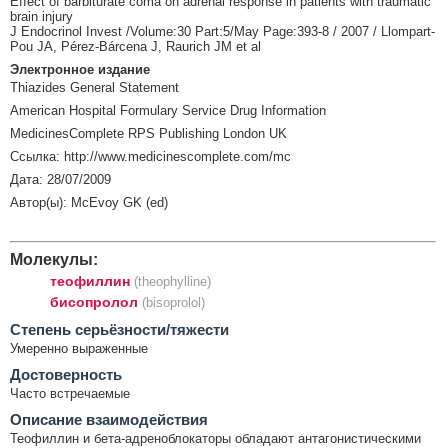
Effect of barbiturate coma on adrenal response in patients with traumatic
brain injury
J Endocrinol Invest /Volume:30 Part:5/May Page:393-8 / 2007 / Llompart-
Pou JA, Pérez-Bárcena J, Raurich JM et al
Электронное издание
Thiazides General Statement
American Hospital Formulary Service Drug Information
MedicinesComplete RPS Publishing London UK
Ссылка: http://www.medicinescomplete.com/mc
Дата: 28/07/2009
Автор(ы): McEvoy GK (ed)
Молекулы:
теофиллин
(theophylline)
бисопролол
(bisoprolol)
Cтепень серьёзности/тяжести
Умеренно выраженные
Достоверность
Часто встречаемые
Описание взаимодействия
Теофиллин и бета-адреноблокаторы обладают антагонистическими