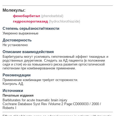
Молекулы:
фенобарбитал
(phenobarbital)
гидрохлоротиазид
(hydrochlorothiazide)
Cтепень серьёзности/тяжести
Умеренно выраженные
Достоверность
Не установлено
Описание взаимодействия
Барбитураты могут усиливать гипотензивный эффект тиазидных и
родственных диуретиков. Следить за АД пациента (в положении
сидя и стоя) из-за повышенного риска развития ортостатической
гипотензии при комбинированном применении.
Рекомендации
Применение комбинации требует осторожности.
Контроль АД.
Источники
Печатные издания
Barbiturates for acute traumatic brain injury
Cochrane Database Syst Rev /Volume:2 Page:CD000033 / 2000 /
Roberts I