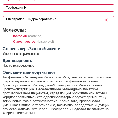
Молекулы:
кофеин
(caffeine)
бисопролол
(bisoprolol)
Cтепень серьёзности/тяжести
Умеренно выраженные
Достоверность
Часто встречаемые
Описание взаимодействия
Теофиллин и бета-адреноблокаторы обладают антагонистическими
фармакодинамическими эффектами. Теофиллин вызывает
бронходилатацию, бета-адреноблокаторы способны вызывать
бронхоконстрикцию. Неселективные бета-адреноблокаторы
противопоказаны пациентам, страдающим бронхиальной астмой,
кардиоселективные бета-адреноблокаторы следует применять у
таких пациентов с осторожностью. Кроме того, пропранолол
уменьшает клиренс теофиллина, возможно, вследствие индукции
его метаболизма. Атенолол, бисопролол и надолол не влияют на
клиренс теофиллина.