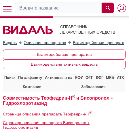
СПРАВОЧНИК
ЛЕКАРСТВЕННЫХ СРЕДСТВ
Видаль
Описание препаратов
Взаимодействие препаратов
Взаимодействие препаратов
Взаимодействие активных веществ
Поиск
По алфавиту
Активные в-ва
КФУ
ФТГ
КФГ
МКБ
АТХ
Компании
Заболевания
®
Совместимость Теофедрин-Н
и Бисопролол +
Гидрохлоротиазид
®
Страница описания препарата Теофедрин-Н
Страница описания препарата Бисопролол +
Гидрохлоротиазид