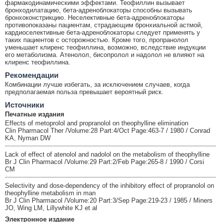
фармакодинамическими эффектами. Теофиллин вызывает
бронходилатацию, бета-адреноблокаторы способны вызывать
бронхоконстрикцию. Неселективные бета-адреноблокаторы
противопоказаны пациентам, страдающим бронхиальной астмой,
кардиоселективные бета-адреноблокаторы следует применять у
таких пациентов с осторожностью. Кроме того, пропранолол
уменьшает клиренс теофиллина, возможно, вследствие индукции
его метаболизма. Атенолол, бисопролол и надолол не влияют на
клиренс теофиллина.
Рекомендации
Комбинации лучше избегать, за исключением случаев, когда
предполагаемая польза превышает вероятный риск.
Источники
Печатные издания
Effects of metoprolol and propranolol on theophylline elimination
Clin Pharmacol Ther /Volume:28 Part:4/Oct Page:463-7 / 1980 / Conrad
KA, Nyman DW
Lack of effect of atenolol and nadolol on the metabolism of theophylline
Br J Clin Pharmacol /Volume:29 Part:2/Feb Page:265-8 / 1990 / Corsi
CM
Selectivity and dose-dependency of the inhibitory effect of propranolol on
theophylline metabolism in man
Br J Clin Pharmacol /Volume:20 Part:3/Sep Page:219-23 / 1985 / Miners
JO, Wing LM, Lillywhite KJ et al
Электронное издание