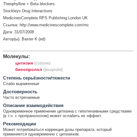
Theophylline + Beta blockers
Stockleys Drug Interactions
MedicinesComplete RPS Publishing London UK
Ссылка: http://www.medicinescomplete.com/mc
Дата: 31/07/2008
Автор(ы): Baxter K (ed)
Молекулы:
цитизин
(cytisine)
бисопролол
(bisoprolol)
Cтепень серьёзности/тяжести
Слабо выраженные
Достоверность
Часто встречаемые
Описание взаимодействия
Одновременное применение цитизина с гипотензивными средствами
(в т.ч. с пропранололом) может ослабить их эффект.
Рекомендации
Может потребоваться коррекция дозы препарата, который
применяется одновременно с цитизином.