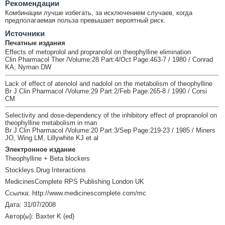
Рекомендации
Комбинации лучше избегать, за исключением случаев, когда
предполагаемая польза превышает вероятный риск.
Источники
Печатные издания
Effects of metoprolol and propranolol on theophylline elimination
Clin Pharmacol Ther /Volume:28 Part:4/Oct Page:463-7 / 1980 / Conrad
KA, Nyman DW
Lack of effect of atenolol and nadolol on the metabolism of theophylline
Br J Clin Pharmacol /Volume:29 Part:2/Feb Page:265-8 / 1990 / Corsi
CM
Selectivity and dose-dependency of the inhibitory effect of propranolol on
theophylline metabolism in man
Br J Clin Pharmacol /Volume:20 Part:3/Sep Page:219-23 / 1985 / Miners
JO, Wing LM, Lillywhite KJ et al
Электронное издание
Theophylline + Beta blockers
Stockleys Drug Interactions
MedicinesComplete RPS Publishing London UK
Ссылка: http://www.medicinescomplete.com/mc
Дата: 31/07/2008
Автор(ы): Baxter K (ed)