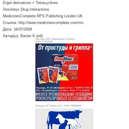
Ergot derivatives + Tetracyclines
Stockleys Drug Interactions
MedicinesComplete RPS Publishing London UK
Ссылка: http://www.medicinescomplete.com/mc
Дата: 16/07/2008
Автор(ы): Baxter K (ed)
Реклама. ЗАО «ФармФирма «Сотекс»,
ИНН 771
5240941
Реклама. АО "Видаль Рус", ИНН 772
8043605