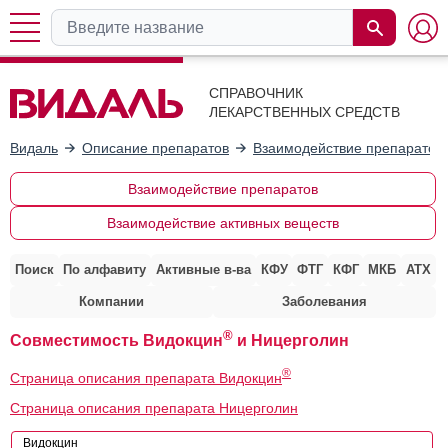
СПРАВОЧНИК
ЛЕКАРСТВЕННЫХ СРЕДСТВ
Видаль
Описание препаратов
Взаимодействие препаратов
Взаимодействие препаратов
Взаимодействие активных веществ
Поиск
По алфавиту
Активные в-ва
КФУ
ФТГ
КФГ
МКБ
АТХ
Компании
Заболевания
®
Совместимость Видокцин
и Ницерголин
®
Страница описания препарата Видокцин
Страница описания препарата Ницерголин