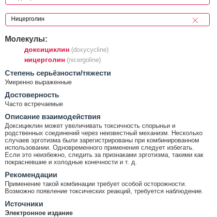
Молекулы:
доксициклин
(doxycycline)
ницерголин
(nicergoline)
Cтепень серьёзности/тяжести
Умеренно выраженные
Достоверность
Часто встречаемые
Описание взаимодействия
Доксициклин может увеличивать токсичность спорыньи и
родственных соединений через неизвестный механизм. Несколько
случаев эрготизма были зарегистрированы при комбинированном
использовании. Одновременного применения следует избегать.
Если это неизбежно, следить за признаками эрготизма, такими как
покрасневшие и холодные конечности и т. д.
Рекомендации
Применение такой комбинации требует особой осторожности.
Возможно появление токсических реакций, требуется наблюдение.
Источники
Электронное издание