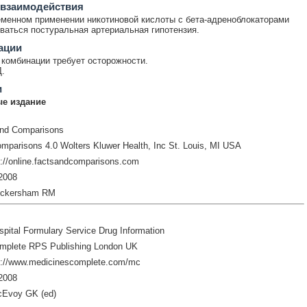
 взаимодействия
менном применении никотиновой кислоты с бета-адреноблокаторами
ваться постуральная артериальная гипотензия.
ации
комбинации требует осторожности.
.
и
е издание
and Comparisons
mparisons 4.0 Wolters Kluwer Health, Inc St. Louis, MI USA
://online.factsandcomparisons.com
2008
ickersham RM
pital Formulary Service Drug Information
mplete RPS Publishing London UK
p://www.medicinescomplete.com/mc
2008
cEvoy GK (ed)