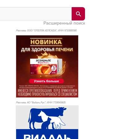
Расширенный поиск
Реклама. ООО "ОПЕЛЛА ХЕЛСКЕА", ИНН 971
0085580
Реклама. АО "Видаль Рус", ИНН 772
8043605