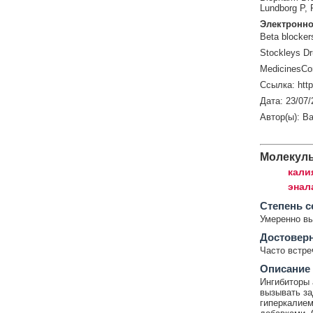
Lundborg P,
Электронно
Beta blockers
Stockleys Dr
MedicinesCo
Ссылка: htt
Дата: 23/07/
Автор(ы): Ba
Молекул
кали
энал
Cтепень с
Умеренно в
Достовер
Часто встр
Описание
Ингибиторы 
вызывать за
гиперкалием