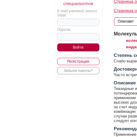
Страница о
специалистов
Страница о
E-mail учетной записи
Vidal:
Пароль:
Молекул
коле
инда
Cтепень с
Слабо выра
Регистрация
Достовер
Забыли пароль?
Часто встр
Описание
Тиазидные и
потенцирова
применении 
высоких доз
за счет инд
комбинации 
случаи разв
следует кон
Рекоменд
Применение 