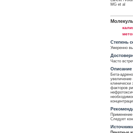
MG et al
Молекул
кали
мето
Cтепень с
Умеренно в
Достовер
Часто встр
Описание
Бета-адрено
увеличение 
клинически 
факторов ри
нефротоксич
необходимос
концентраци
Рекоменд
Применение 
Следует кон
Источник
Печатные и