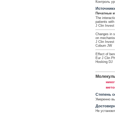
Контроль ур
Источник
Печатные и
The interacti
patients wit
J Clin Invest
Changes in s
on mechani
J Clin Inves
Coburn JW
Effect of ben
Eur J Clin P
Hosking DJ
Молекул
нико
мето
Cтепень с
Умеренно в
Достовер
Не установл