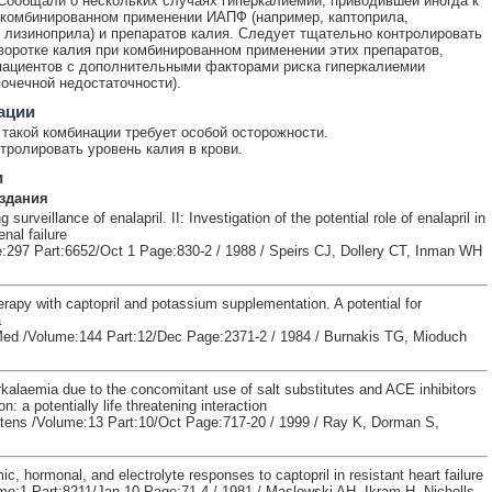
Сообщали о нескольких случаях гиперкалиемии, приводившей иногда к
 комбинированном применении ИАПФ (например, каптоприла,
 лизиноприла) и препаратов калия. Следует тщательно контролировать
воротке калия при комбинированном применении этих препаратов,
пациентов с дополнительными факторами риска гиперкалиемии
почечной недостаточности).
ации
такой комбинации требует особой осторожности.
тролировать уровень калия в крови.
и
здания
surveillance of enalapril. II: Investigation of the potential role of enalapril in
enal failure
297 Part:6652/Oct 1 Page:830-2 / 1988 / Speirs CJ, Dollery CT, Inman WH
rapy with captopril and potassium supplementation. A potential for
a
Med /Volume:144 Part:12/Dec Page:2371-2 / 1984 / Burnakis TG, Mioduch
kalaemia due to the concomitant use of salt substitutes and ACE inhibitors
n: a potentially life threatening interaction
ens /Volume:13 Part:10/Oct Page:717-20 / 1999 / Ray K, Dorman S,
 hormonal, and electrolyte responses to captopril in resistant heart failure
me:1 Part:8211/Jan 10 Page:71-4 / 1981 / Maslowski AH, Ikram H, Nicholls