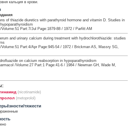
овня кальция в крови.
и
здания
ons of thiazide diuretics with parathyroid hormone and vitamin D. Studies in
h hypoparathyroidism
 /Volume:51 Part:7/Jul Page:1879-88 / 1972 / Parfitt AM
erum and urinary calcium during treatment with hydrochlorothiazide: studies
sms
t /Volume:51 Part:4/Apr Page:945-54 / 1972 / Brickman AS, Massry SG,
drofluazide on calcium reabsorption in hypoparathyroidism
harmacol /Volume:27 Part:1 Page:41-6 / 1984 / Newman GH, Wade M,
ы:
тинамид
(nicotinamide)
пролол
(metoprolol)
ерьёзности/тяжести
ыраженные
ность
ено