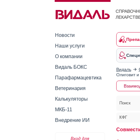
СПРАВОЧН
ЛЕКАРСТВ
Новости
Препа
Наши услуги
Специ
О компании
Видаль БОКС
Видаль
Олиговит и
Парафармацевтика
Взаимо
Ветеринария
Калькуляторы
Поиск
МКБ-11
КФГ
Внедрение ИИ
Совмести
Вход для