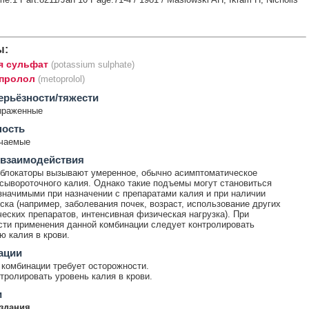
ы:
я сульфат
(potassium sulphate)
пролол
(metoprolol)
ерьёзности/тяжести
ыраженные
ность
ечаемые
 взаимодействия
блокаторы вызывают умеренное, обычно асимптоматическое
сывороточного калия. Однако такие подъемы могут становиться
значимыми при назначении с препаратами калия и при наличии
ска (например, заболевания почек, возраст, использование других
еских препаратов, интенсивная физическая нагрузка). При
ти применения данной комбинации следует контролировать
ю калия в крови.
ации
комбинации требует осторожности.
тролировать уровень калия в крови.
и
здания