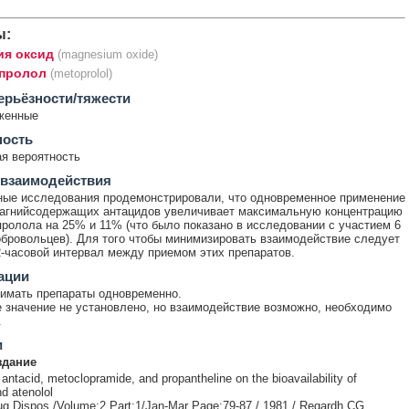
ы:
ия оксид
(magnesium oxide)
пролол
(metoprolol)
ерьёзности/тяжести
женные
ность
я вероятность
 взаимодействия
ые исследования продемонстрировали, что одновременное применение
агнийсодержащих антацидов увеличивает максимальную концентрацию
ролола на 25% и 11% (что было показано в исследовании с участием 6
бровольцев). Для того чтобы минимизировать взаимодействие следует
-часовой интервал между приемом этих препаратов.
ации
имать препараты одновременно.
 значение не установлено, но взаимодействие возможно, необходимо
.
и
здание
 antacid, metoclopramide, and propantheline on the bioavailability of
d atenolol
g Dispos /Volume:2 Part:1/Jan-Mar Page:79-87 / 1981 / Regardh CG,