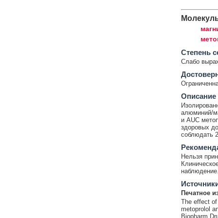
Молекул
магн
мето
Cтепень с
Слабо выра
Достовер
Ограниченна
Описание
Изолированн
алюминий/м
и AUC метоп
здоровых до
соблюдать 2
Рекоменд
Нельзя прин
Клиническое
наблюдение
Источник
Печатное и
The effect of
metoprolol an
Biopharm Dru