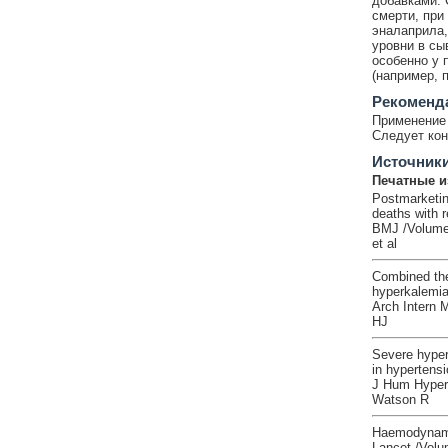
добавками. 
смерти, при
эналаприла,
уровни в сы
особенно у 
(например, 
Рекоменд
Применение 
Следует кон
Источник
Печатные и
Postmarketing 
deaths with r
BMJ /Volume:
et al
Combined the
hyperkalemi
Arch Intern 
HJ
Severe hyper
in hypertensio
J Hum Hypert
Watson R
Haemodynamic,
Lancet /Volu