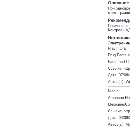
Описание
При одновре
может разви
Рекоменд
Применение 
Контроль АД
Источник
Электронны
Niacin Oral
Drug Facts 
Facts and Co
Ссылка: http
Дата: 07/08/
Автор(ы): W
Niacin
American Hos
MedicinesCo
Ссылка: htt
Дата: 03/09/
Автор(ы): M