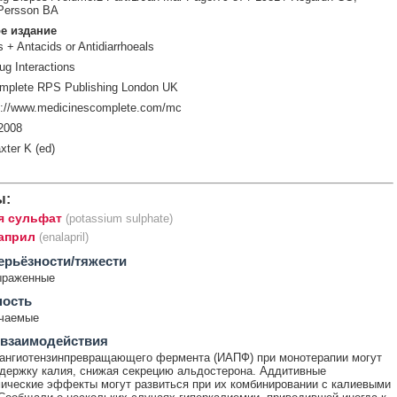
 Persson BA
е издание
 + Antacids or Antidiarrhoeals
ug Interactions
mplete RPS Publishing London UK
p://www.medicinescomplete.com/mc
2008
xter K (ed)
ы:
я сульфат
(potassium sulphate)
април
(enalapril)
ерьёзности/тяжести
ыраженные
ность
ечаемые
 взаимодействия
ангиотензинпревращающего фермента (ИАПФ) при монотерапии могут
держку калия, снижая секрецию альдостерона. Аддитивные
ические эффекты могут развиться при их комбинировании с калиевыми