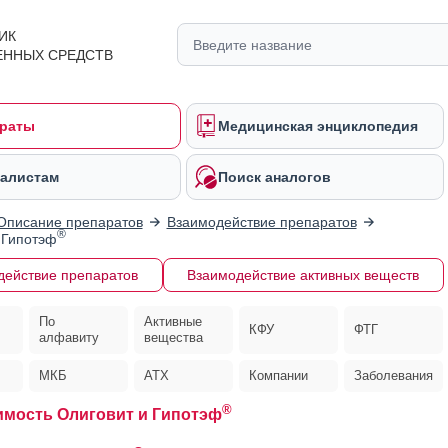
ИК
ЕННЫХ СРЕДСТВ
раты
Медицинская энциклопедия
алистам
Поиск аналогов
Описание препаратов
Взаимодействие препаратов
®
 Гипотэф
действие препаратов
Взаимодействие активных веществ
По
Активные
КФУ
ФТГ
алфавиту
вещества
МКБ
АТХ
Компании
Заболевания
®
мость Олиговит и Гипотэф