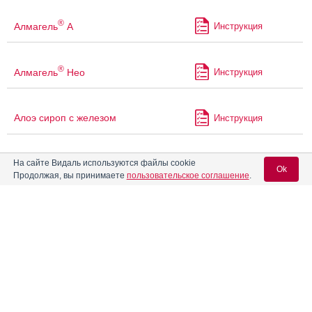
®
Алмагель
А
Инструкция
®
Алмагель
Нео
Инструкция
Алоэ сироп с железом
Инструкция
На сайте Видаль используются файлы cookie
Алтацид
Инструкция
Ok
Продолжая, вы принимаете
пользовательское соглашение
.
Альгофетин
Инструкция
Вход для специалистов
E-mail учетной записи Vidal:
Альмаксицид
Инструкция
Пароль:
Альмаксицид А
Инструкция