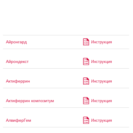
Айронгард
Инструкция
Айрондекст
Инструкция
Актиферрин
Инструкция
Актиферрин композитум
Инструкция
АлвиферГем
Инструкция