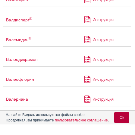
®
Валдисперт
Инструкция
®
Валемидин
Инструкция
Валеодикрамен
Инструкция
Валеофлорин
Инструкция
Валериана
Инструкция
На сайте Видаль используются файлы cookie
Ok
Валериана Форте
Инструкция
Продолжая, вы принимаете
пользовательское соглашение
.