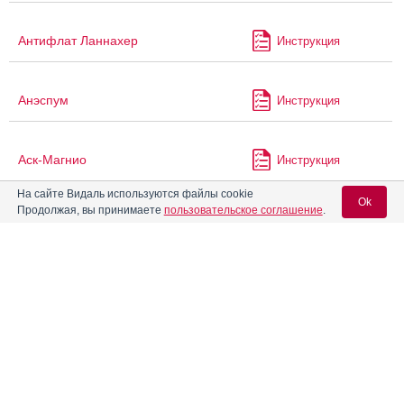
Антифлат Ланнахер
Инструкция
Анэспум
Инструкция
Аск-Магнио
Инструкция
На сайте Видаль используются файлы cookie
Ok
Продолжая, вы принимаете
пользовательское соглашение
.
Астрамаг
Инструкция
Вход для специалистов
Астрамаг А
Инструкция
E-mail учетной записи Vidal:
Атазанавир
Инструкция
Пароль:
Атазанавир Канон
Инструкция