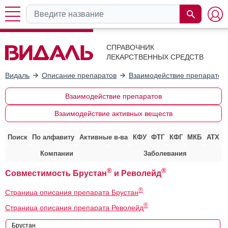
СПРАВОЧНИК
ЛЕКАРСТВЕННЫХ СРЕДСТВ
Видаль
Описание препаратов
Взаимодействие препаратов
Взаимодействие препаратов
Взаимодействие активных веществ
Поиск
По алфавиту
Активные в-ва
КФУ
ФТГ
КФГ
МКБ
АТХ
Компании
Заболевания
®
®
Совместимость Брустан
и Револейд
®
Страница описания препарата Брустан
®
Страница описания препарата Револейд