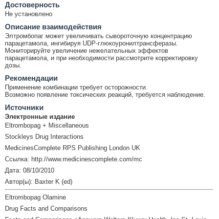
Достоверность
Не установлено
Описание взаимодействия
Элтромбопаг может увеличивать сывороточную концентрацию
парацетамола, ингибируя UDP-глюкоуронилтрансферазы.
Мониторируйте увеличение нежелательных эффектов
парацетамола, и при необходимости рассмотрите корректировку
дозы.
Рекомендации
Применение комбинации требует осторожности.
Возможно появление токсических реакций, требуется наблюдение.
Источники
Электронные издание
Eltrombopag + Miscellaneous
Stockleys Drug Interactions
MedicinesComplete RPS Publishing London UK
Ссылка: http://www.medicinescomplete.com/mc
Дата: 08/10/2010
Автор(ы): Baxter K (ed)
Eltrombopag Olamine
Drug Facts and Comparisons