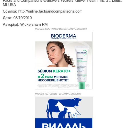
Facts and Comparisons eAnswers Wolters Kluwer Health, Inc St. Louis,
MI USA
Ссылка: http://online.factsandcomparisons.com
Дата: 08/10/2010
Автор(ы): Wickersham RM
Реклама. ООО «НАОС Восток», ИНН 772
0394094
Реклама. АО "Видаль Рус", ИНН 772
8043605