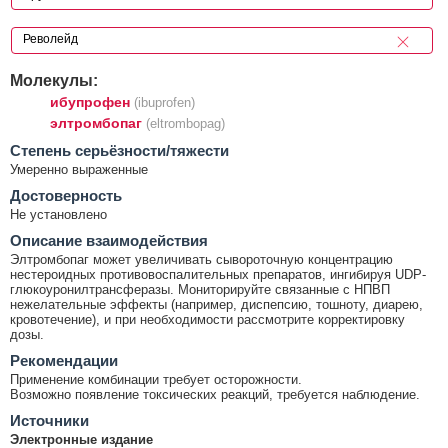
Молекулы:
ибупрофен
(ibuprofen)
элтромбопаг
(eltrombopag)
Cтепень серьёзности/тяжести
Умеренно выраженные
Достоверность
Не установлено
Описание взаимодействия
Элтромбопаг может увеличивать сывороточную концентрацию
нестероидных противовоспалительных препаратов, ингибируя UDP-
глюкоуронилтрансферазы. Мониторируйте связанные с НПВП
нежелательные эффекты (например, диспепсию, тошноту, диарею,
кровотечение), и при необходимости рассмотрите корректировку
дозы.
Рекомендации
Применение комбинации требует осторожности.
Возможно появление токсических реакций, требуется наблюдение.
Источники
Электронные издание