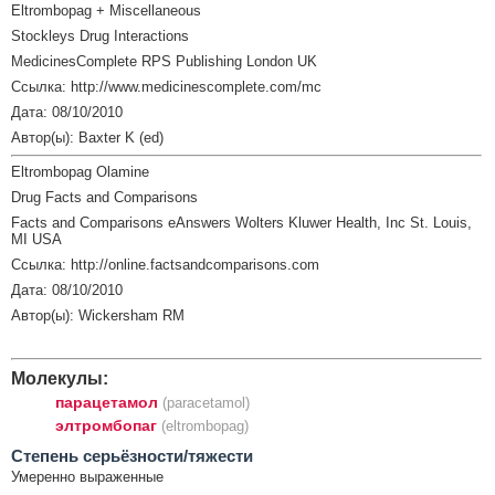
Eltrombopag + Miscellaneous
Stockleys Drug Interactions
MedicinesComplete RPS Publishing London UK
Ссылка: http://www.medicinescomplete.com/mc
Дата: 08/10/2010
Автор(ы): Baxter K (ed)
Eltrombopag Olamine
Drug Facts and Comparisons
Facts and Comparisons eAnswers Wolters Kluwer Health, Inc St. Louis,
MI USA
Ссылка: http://online.factsandcomparisons.com
Дата: 08/10/2010
Автор(ы): Wickersham RM
Молекулы:
парацетамол
(paracetamol)
элтромбопаг
(eltrombopag)
Cтепень серьёзности/тяжести
Умеренно выраженные