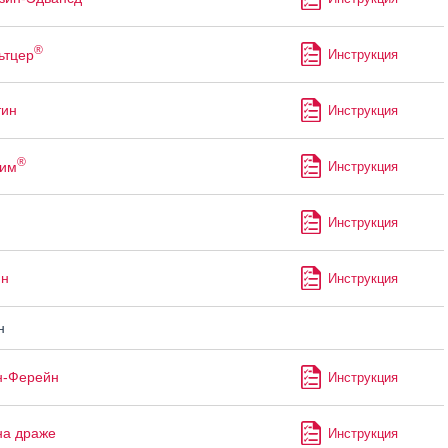
®
ьтцер
Инструкция
тин
Инструкция
®
рим
Инструкция
Инструкция
ин
Инструкция
н
н-Ферейн
Инструкция
на драже
Инструкция