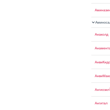
Аминазин
Аминосал
Анаколд
Анамент
АнвиКид
АнвиМак
Ангиозил
Ангитал