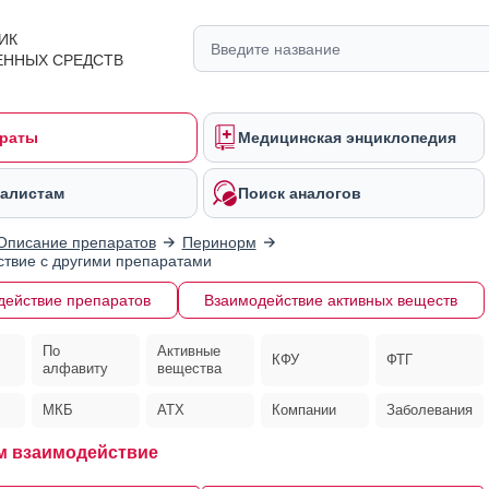
ИК
ЕННЫХ СРЕДСТВ
раты
Медицинская энциклопедия
алистам
Поиск аналогов
Описание препаратов
Перинорм
твие с другими препаратами
действие препаратов
Взаимодействие активных веществ
По
Активные
КФУ
ФТГ
алфавиту
вещества
МКБ
АТХ
Компании
Заболевания
м взаимодействие