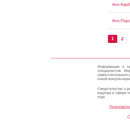
Апо-Кар
Апо-Паро
1
2
Информация о пр
специалистов. Ин
самостоятельного 
очной консультации
Свидетельство о р
надзору в сфере с
года.
Пользовате
C