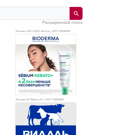
Расширенный поиск
Реклама. ООО «НАОС Восток», ИНН 772
0394094
Реклама. АО "Видаль Рус", ИНН 772
8043605