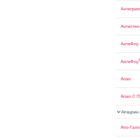
Антигрип
Антистен
АнтиФлу
АнтиФлу
Апап
Апап С 
Апаурин
Апо-Гало