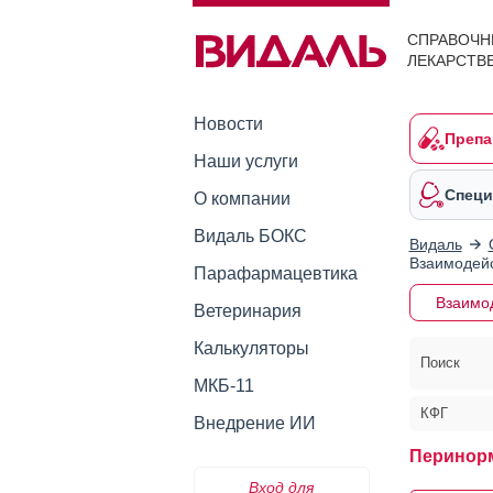
СПРАВОЧН
ЛЕКАРСТВ
Новости
Препа
Наши услуги
Специ
О компании
Видаль БОКС
Видаль
Взаимодейс
Парафармацевтика
Взаимо
Ветеринария
Калькуляторы
Поиск
МКБ-11
КФГ
Внедрение ИИ
Перинор
Вход для