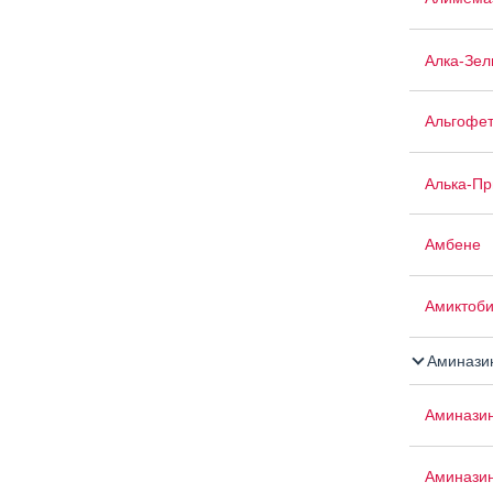
Алка-Зел
Альгофе
Алька-П
Амбене
Амиктоб
Аминази
Аминази
Аминази