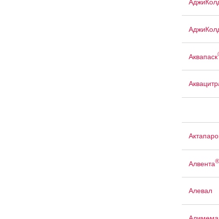
АджиКол
АджиКол
Аквапаск
Аквацит
Актапаро
Алвента
Алевал
Алимема