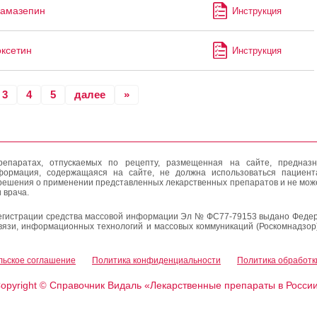
бамазепин
Инструкция
ксетин
Инструкция
3
4
5
далее
»
епаратах, отпускаемых по рецепту, размещенная на сайте, предназн
формация, содержащаяся на сайте, не должна использоваться пациен
решения о применении представленных лекарственных препаратов и не мож
 врача.
егистрации средства массовой информации Эл № ФС77-79153 выдано Федер
вязи, информационных технологий и массовых коммуникаций (Роскомнадзор
льское соглашение
Политика конфиденциальности
Политика обработк
opyright
Справочник Видаль «Лекарственные препараты в Росси
©