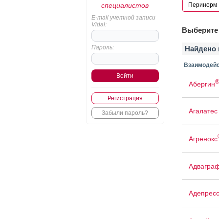
специалистов
E-mail учетной записи
Vidal:
Выберите 
Пароль:
Найдено 
Взаимодейс
Абергин
Регистрация
Агалатес
Забыли пароль?
Агренокс
Адвагра
Адепрес