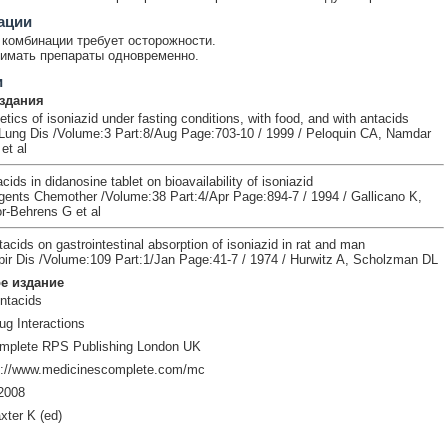
ации
комбинации требует осторожности.
имать препараты одновременно.
и
здания
ics of isoniazid under fasting conditions, with food, and with antacids
 Lung Dis /Volume:3 Part:8/Aug Page:703-10 / 1999 / Peloquin CA, Namdar
et al
acids in didanosine tablet on bioavailability of isoniazid
gents Chemother /Volume:38 Part:4/Apr Page:894-7 / 1994 / Gallicano K,
or-Behrens G et al
tacids on gastrointestinal absorption of isoniazid in rat and man
r Dis /Volume:109 Part:1/Jan Page:41-7 / 1974 / Hurwitz A, Scholzman DL
е издание
Antacids
ug Interactions
mplete RPS Publishing London UK
p://www.medicinescomplete.com/mc
2008
xter K (ed)