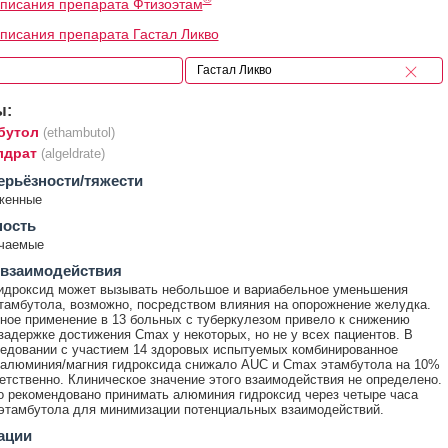
писания препарата Фтизоэтам
писания препарата Гастал Ликво
ы:
бутол
(ethambutol)
лдрат
(algeldrate)
ерьёзности/тяжести
женные
ность
ечаемые
 взаимодействия
идроксид может вызывать небольшое и вариабельное уменьшения
тамбутола, возможно, посредством влияния на опорожнение желудка.
ое применение в 13 больных с туберкулезом привело к снижению
задержке достижения Cmax у некоторых, но не у всех пациентов. В
едовании с участием 14 здоровых испытуемых комбинированное
 алюминия/магния гидроксида снижало AUC и Cmax этамбутола на 10%
етственно. Клиническое значение этого взаимодействия не определено.
 рекомендовано принимать алюминия гидроксид через четыре часа
этамбутола для минимизации потенциальных взаимодействий.
ации