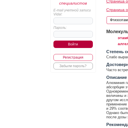
Страница о
специалистов
Страница о
E-mail учетной записи
Vidal:
Пароль:
Молекул
этам
алге
Cтепень с
Слабо выра
Регистрация
Достовер
Забыли пароль?
Часто встр
Описание
Алюминия г
абсорбции э
Одновременн
величины и 
другом иссл
применение
и 29% соотв
Однако было
после дозы 
Рекоменд