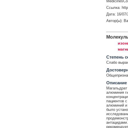
MedicinesCo
Ссылка: htt
Дата: 16/07/
Автор(ы): Ba
Молекул
изон
магн
Cтепень с
Слабо выра
Достовер
Общепризнан
Описание
Магальдрат 
алюминия ги
концентраци
пациентов с
алюминий и 
было устано
исследовани
продемонст
антацидами.
рекомендует