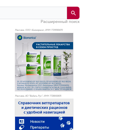
Расширенный поиск
Реклама. ООО «Бионорика», ИНН 772
9590470
Реклама. АО "Видаль Рус", ИНН 772
8043605