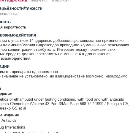
ия гидроксид
(magnesium hydroxide)
ерьёзности/тяжести
ыраженные
ность
я вероятность
 взаимодействия
нии с участием 14 здоровых добровольцев совместное применение
и алюминия/магния гидроксидов приводило к уменьшению всасывания
ной концентрации этамбутола. Интервал между приемами этих
ых средств должен составлять не меньше 4 ч для снижения
 взаимодействия.
ации
имать препараты одновременно.
 значение не установлено, но взаимодействие возможно, необходимо
.
и
здание
ics of ethambutol under fasting conditions, with food and with antacids
gents Chemother /Volume:43 Part:3/Mar Page:568-72 / 1999 / Peloquin CA,
aresko GS et al
е издание
 Antacids
ug Interactions