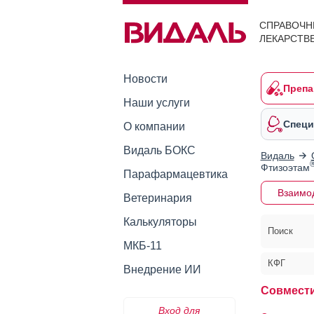
СПРАВОЧН
ЛЕКАРСТВ
Новости
Препа
Наши услуги
Специ
О компании
Видаль БОКС
Видаль
Фтизоэтам
Парафармацевтика
Взаимо
Ветеринария
Калькуляторы
Поиск
МКБ-11
КФГ
Внедрение ИИ
Совмест
Вход для