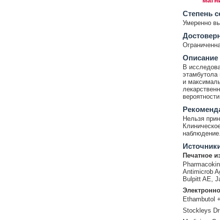
магн
Cтепень с
Умеренно в
Достовер
Ограниченна
Описание
В исследова
этамбутола 
и максималь
лекарственн
вероятности
Рекоменд
Нельзя прин
Клиническое
наблюдение
Источник
Печатное и
Pharmacokinet
Antimicrob A
Bulpitt AE, J
Электронно
Ethambutol +
Stockleys Dr