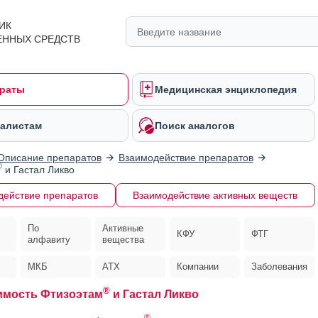
ИК
ЕННЫХ СРЕДСТВ
раты
Медицинская энциклопедия
алистам
Поиск аналогов
Описание препаратов
Взаимодействие препаратов
®
и Гастал Ликво
действие препаратов
Взаимодействие активных веществ
По
Активные
КФУ
ФТГ
алфавиту
вещества
МКБ
АТХ
Компании
Заболевания
®
имость Фтизоэтам
и Гастал Ликво
®