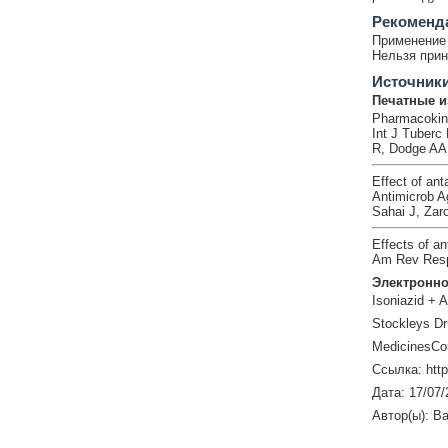
Рекоменд
Применение 
Нельзя прин
Источник
Печатные и
Pharmacokinet
Int J Tuberc
R, Dodge AA 
Effect of ant
Antimicrob A
Sahai J, Zar
Effects of an
Am Rev Respi
Электронно
Isoniazid + 
Stockleys Dr
MedicinesCo
Ссылка: htt
Дата: 17/07/
Автор(ы): Ba