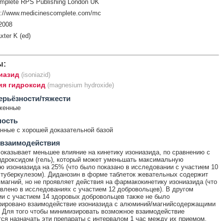
mplete RPS Publishing London UK
p://www.medicinescomplete.com/mc
2008
xter K (ed)
ы:
иазид
(isoniazid)
ия гидроксид
(magnesium hydroxide)
ерьёзности/тяжести
женные
ность
ные с хорошей доказательной базой
 взаимодействия
оказывает меньшее влияние на кинетику изониазида, по сравнению с
дроксидом (гель), который может уменьшать максимальную
ю изониазида на 25% (что было показано в исследовании с участием 10
 туберкулезом). Диданозин в форме таблеток жевательных содержит
магний, но не проявляет действия на фармакокинетику изониазида (что
влено в исследованиях с участием 12 добровольцев). В другом
и с участием 14 здоровых добровольцев также не было
рировано взаимодействие изониазида с алюминий/магнийсодержащими
 Для того чтобы минимизировать возможное взаимодействие
ся назначать эти препараты с интервалом 1 час между их приемом.