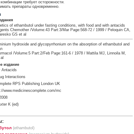
комбинации требует осторожности.
имать препараты одновременно.
и
здания
ics of ethambutol under fasting conditions, with food and with antacids
gents Chemother /Volume:43 Part:3/Mar Page:568-72 / 1999 / Peloquin CA,
aresko GS et al
uminium hydroxide and glycopyrrhonium on the absorption of ethambutol and
an
armacol /Volume:5 Part:2/Feb Page:161-6 / 1978 / Mattila MJ, Linnoila M,
al
е издание
 Antacids
ug Interactions
mplete RPS Publishing London UK
p://www.medicinescomplete.com/mc
2008
xter K (ed)
ы:
бутол
(ethambutol)