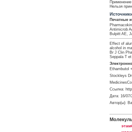
Применение 
Нельзя прин
Источник
Печатные и
Pharmacokinet
Antimicrob A
Bulpitt AE, J
Effect of al
alcohol in m
Br J Clin Ph
Seppala T et 
Электронно
Ethambutol +
Stockleys Dr
MedicinesCo
Ссылка: htt
Дата: 16/07/
Автор(ы): Ba
Молекул
этам