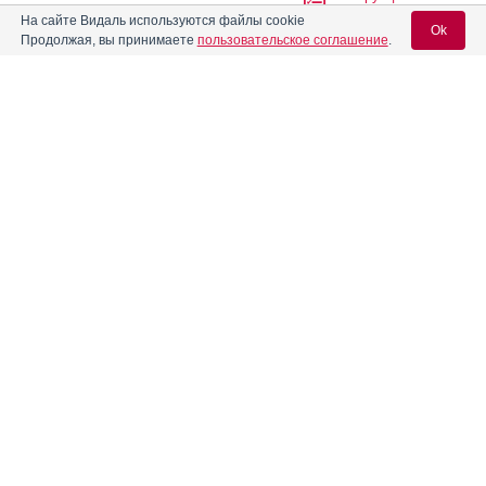
На сайте Видаль используются файлы cookie
Ok
Продолжая, вы принимаете
пользовательское соглашение
.
Абитера
Инструкция
Вход для специалистов
Абраксан
Инструкция
E-mail учетной записи Vidal:
Авандаглим
Инструкция
Пароль:
®
Авелокс
®
Авиамарин
Инструкция
Регистрация
Забыли пароль?
Агапурин
Инструкция
Аген
Инструкция