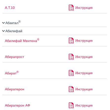
А.Т.10
Инструкция
®
Абактал
Абилифай
®
Абилифай Ментена
Инструкция
Абирапрост
Инструкция
®
Абират
Инструкция
Абиратерон
Инструкция
Абиратерон АФ
Инструкция