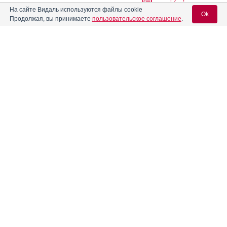
На сайте Видаль используются файлы cookie
Ok
Продолжая, вы принимаете
пользовательское соглашение
.
Абитера
Инструкция
Вход для специалистов
Абраксан
Инструкция
E-mail учетной записи Vidal:
Авандаглим
Инструкция
Пароль:
®
Авелокс
®
Авиамарин
Инструкция
Регистрация
Забыли пароль?
Агапурин
Инструкция
Аген
Инструкция