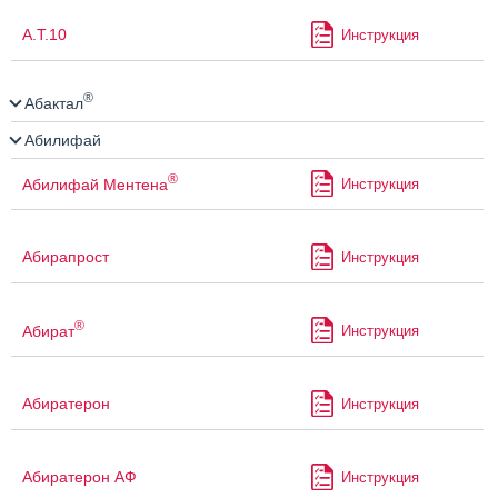
А.Т.10
Инструкция
®
Абактал
Абилифай
®
Абилифай Ментена
Инструкция
Абирапрост
Инструкция
®
Абират
Инструкция
Абиратерон
Инструкция
Абиратерон АФ
Инструкция