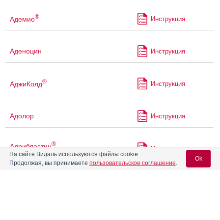
®
Адемио
Инструкция
Аденоцин
Инструкция
®
АджиКолд
Инструкция
Адолор
Инструкция
®
Адрибластин
Инструкция
быстрорастворимый
На сайте Видаль используются файлы cookie
Ok
Продолжая, вы принимаете
пользовательское соглашение
.
®
Адрибластин
НоваМедика
Инструкция
быстрорастворимый
Вход для специалистов
E-mail учетной записи Vidal:
Аерран
Инструкция