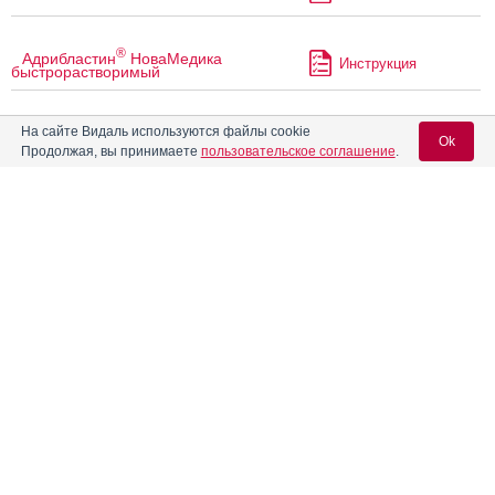
®
Адрибластин
НоваМедика
Инструкция
быстрорастворимый
На сайте Видаль используются файлы cookie
®
Азалептин
Инструкция
Ok
Продолжая, вы принимаете
пользовательское соглашение
.
Аквадетрим
Инструкция
Вход для специалистов
E-mail учетной записи Vidal:
Аквацитрамон
Инструкция
Пароль:
®
Аккузид
Инструкция
®
Аккупро
Инструкция