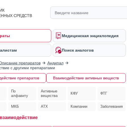
ИК
ЕННЫХ СРЕДСТВ
раты
Медицинская энциклопедия
алистам
Поиск аналогов
Описание препаратов
Андипал
твие с другими препаратами
действие препаратов
Взаимодействие активных веществ
По
Активные
КФУ
ФТГ
алфавиту
вещества
МКБ
АТХ
Компании
Заболевания
взаимодействие