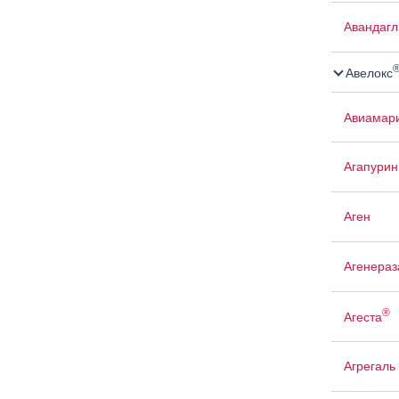
Авандаг
Авелокс
Авиамар
Агапурин
Аген
Агенераз
®
Агеста
Агрегаль