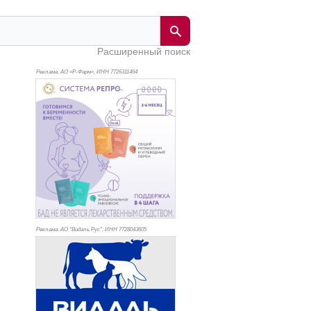
Расширенный поиск
Реклама. АО «Р-Фарм», ИНН 772
6311464
Реклама. АО "Видаль Рус", ИНН 772
8043605