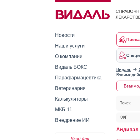
СПРАВОЧН
ЛЕКАРСТВ
Новости
Препа
Наши услуги
Специ
О компании
Видаль БОКС
Видаль
Взаимодейс
Парафармацевтика
Взаимо
Ветеринария
Калькуляторы
Поиск
МКБ-11
КФГ
Внедрение ИИ
Андипал 
Вход для