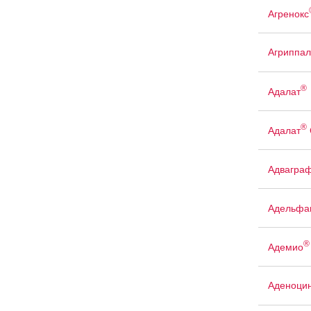
Агренокс
Агриппал
®
Адалат
®
Адалат
Адвагра
Адельфа
®
Адемио
Аденоци