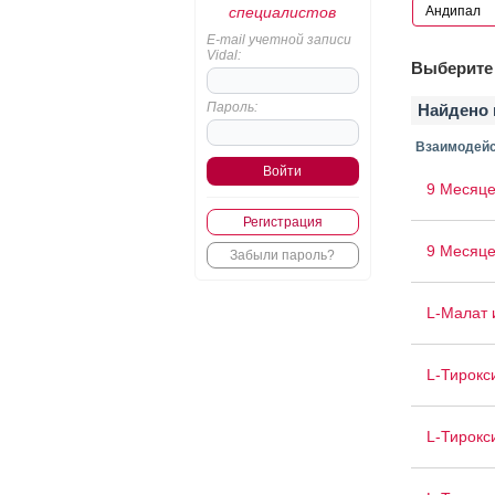
специалистов
E-mail учетной записи
Vidal:
Выберите 
Пароль:
Найдено 
Взаимодейс
9 Месяце
Регистрация
9 Месяце
Забыли пароль?
L-Малат 
L-Тирокс
L-Тирокс