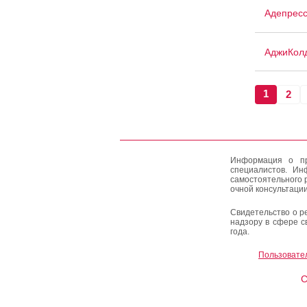
Адепрес
АджиКол
1
2
Информация о пр
специалистов. Ин
самостоятельного 
очной консультации
Свидетельство о р
надзору в сфере с
года.
Пользовате
C