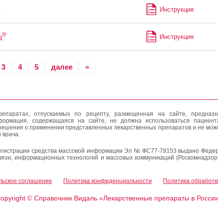
с
Инструкция
®
д
Инструкция
3
4
5
далее
»
епаратах, отпускаемых по рецепту, размещенная на сайте, предназн
формация, содержащаяся на сайте, не должна использоваться пациен
решения о применении представленных лекарственных препаратов и не мож
 врача.
егистрации средства массовой информации Эл № ФС77-79153 выдано Федер
вязи, информационных технологий и массовых коммуникаций (Роскомнадзор
льское соглашение
Политика конфиденциальности
Политика обработк
opyright
Справочник Видаль «Лекарственные препараты в Росси
©