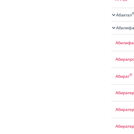
Абактал
Абилифа
Абилифа
Абирапро
®
Абират
Абирате
Абирате
Абиратер