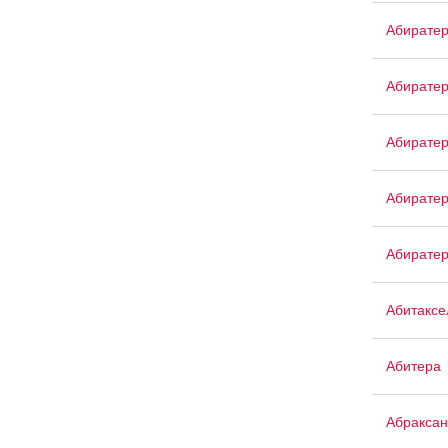
Абирате
Абиратер
Абирате
Абирате
Абирате
Абитаксе
Абитера
Абраксан