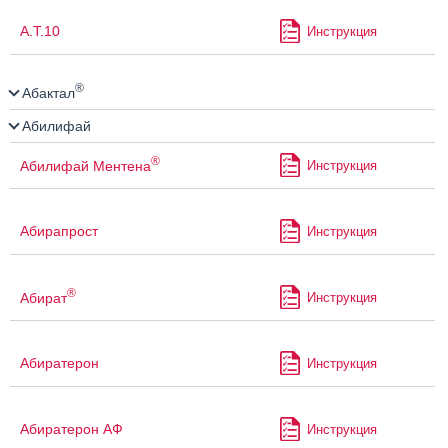
А.Т.10
Инструкция
®
Абактал
Абилифай
®
Абилифай Ментена
Инструкция
Абирапрост
Инструкция
®
Абират
Инструкция
Абиратерон
Инструкция
Абиратерон АФ
Инструкция