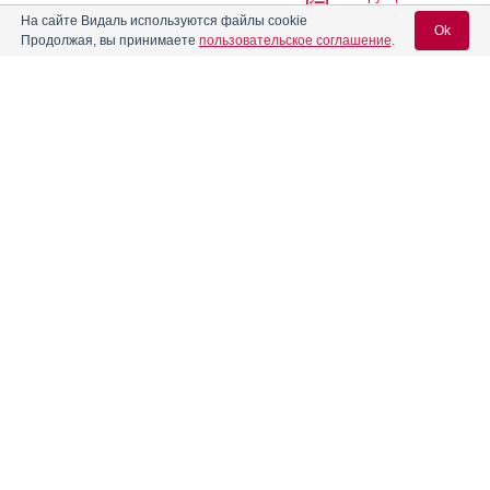
На сайте Видаль используются файлы cookie
Ok
Продолжая, вы принимаете
пользовательское соглашение
.
Абитера
Инструкция
Вход для специалистов
Абраксан
Инструкция
E-mail учетной записи Vidal:
Авандаглим
Инструкция
Пароль:
®
Авелокс
®
Авиамарин
Инструкция
Регистрация
Забыли пароль?
Агапурин
Инструкция
Аген
Инструкция