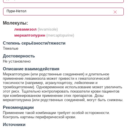
Молекулы:
левамизол
(levamisole)
меркаптопурин
(mercaptopurine)
Cтепень серьёзности/тяжести
Тяжелые
Достоверность
Не установлено
Описание взаимодействия
Меркаптопурин (или родственные соединения) и длительное
применение левамизола может привести к гематологической
токсичности (например, агранулоцитозу, лейкопении и
тромбоцитопении). Одновременное использование может увеличить
этот риск. Тщательно контролировать показатели крови пациентов
при комбинированном применении этих препаратов. Дозы
меркаптопурина (или родственных соединений, могут быть снижены.
Рекомендации
Применение такой комбинации требует особой осторожности.
Контроль картины периферической крови.
Источники