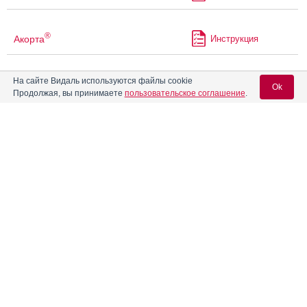
®
Акорта
Инструкция
На сайте Видаль используются файлы cookie
Актиферрин
Инструкция
Ok
Продолжая, вы принимаете
пользовательское соглашение
.
Актиферрин композитум
Инструкция
Вход для специалистов
E-mail учетной записи Vidal:
Актонель
Инструкция
Пароль:
Алвелон-МФ
Инструкция
АлвиферГем
Инструкция