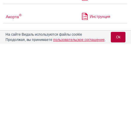
®
Акорта
Инструкция
На сайте Видаль используются файлы cookie
Актиферрин
Инструкция
Ok
Продолжая, вы принимаете
пользовательское соглашение
.
Актиферрин композитум
Инструкция
Вход для специалистов
E-mail учетной записи Vidal:
Актонель
Инструкция
Пароль:
Алвелон-МФ
Инструкция
АлвиферГем
Инструкция