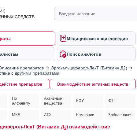
ИК
ЕННЫХ СРЕДСТВ
раты
Медицинская энциклопедия
алистам
Поиск аналогов
Описание препаратов
Эргокальциферол-ЛекТ (Витамин Д2)
твие с другими препаратами
действие препаратов
Взаимодействие активных веществ
По
Активные
КФУ
ФТГ
алфавиту
вещества
МКБ
АТХ
Компании
Заболевания
циферол-ЛекТ (Витамин Д
) взаимодействие
2