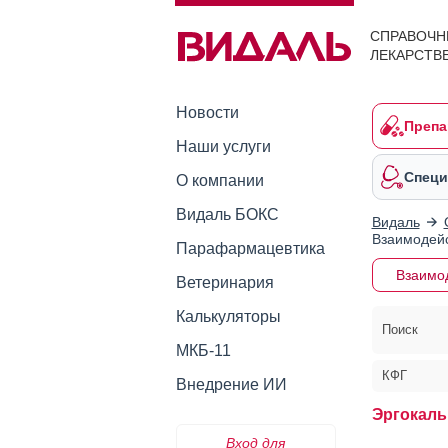
СПРАВОЧН
ЛЕКАРСТВ
Новости
Препа
Наши услуги
Специ
О компании
Видаль БОКС
Видаль
Взаимодейс
Парафармацевтика
Взаимо
Ветеринария
Калькуляторы
Поиск
МКБ-11
КФГ
Внедрение ИИ
Эргокаль
Вход для