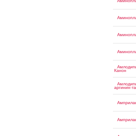
Аминопла
Аминопла
Аминопла
Аминопла
Амлодипи
Канон
Амлодипи
аргинин-т
Амприла
Амприла