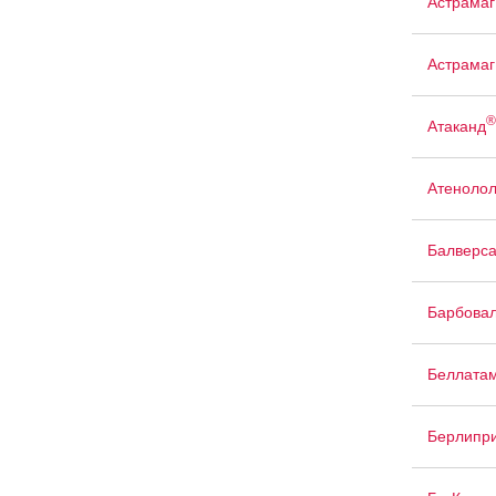
Астрамаг
Астрамаг
®
Атаканд
Атенолол
Балверс
Барбова
Беллата
Берлипр