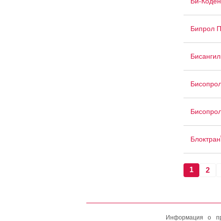
Би-Коден
Бипрол 
Бисангил
Бисопрол
Бисопрол
Блоктран
1
2
Информация о пр