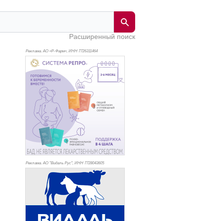
Расширенный поиск
Реклама. АО «Р-Фарм», ИНН 772
6311464
Реклама. АО "Видаль Рус", ИНН 772
8043605