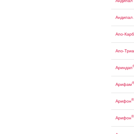
Андипал
Андипал 
Апо-Кар
Апо-Триа
Ариндап
Арифам
®
Арифон
®
Арифон