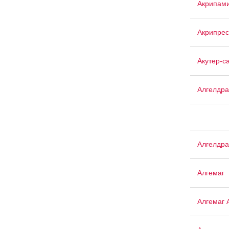
Акрипам
Акрипрес
Акутер-с
Алгелдра
Алгелдра
Алгемаг
Алгемаг 