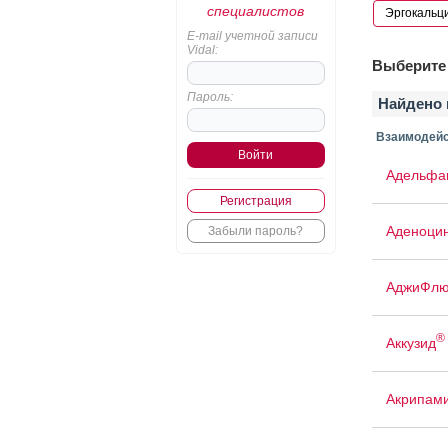
специалистов
E-mail учетной записи
Vidal:
Выберите 
Пароль:
Найдено 
Взаимодейс
Адельфа
Регистрация
Аденоци
Забыли пароль?
АджиФлю
®
Аккузид
Акрипам