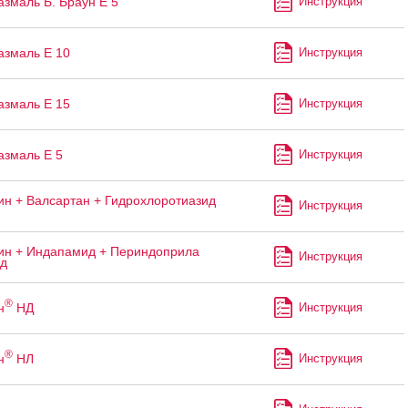
змаль Б. Браун Е 5
Инструкция
змаль Е 10
Инструкция
змаль Е 15
Инструкция
змаль Е 5
Инструкция
н + Валсартан + Гидрохлоротиазид
Инструкция
н + Индапамид + Периндоприла
Инструкция
ад
®
н
НД
Инструкция
®
н
НЛ
Инструкция