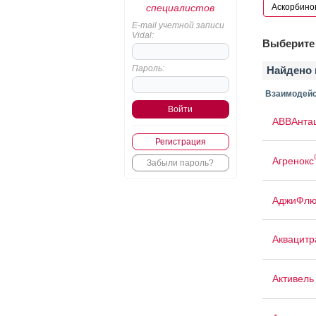
специалистов
E-mail учетной записи
Vidal:
Выберите 
Пароль:
Найдено 
Взаимодейс
АВВАнта
Регистрация
Агренокс
Забыли пароль?
АджиФлю
Аквацит
Активель