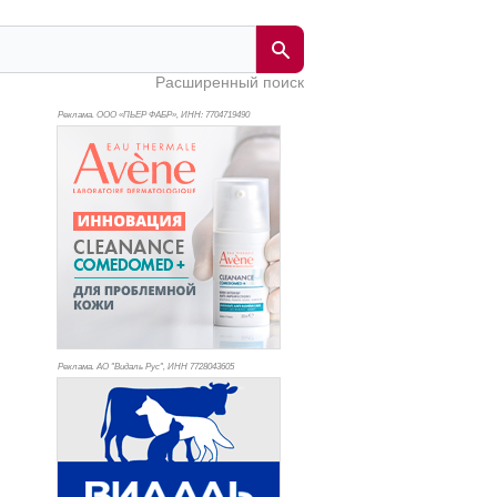
Расширенный поиск
Реклама. ООО «ПЬЕР ФАБР», ИНН: 770
4719490
Реклама. АО "Видаль Рус", ИНН 772
8043605