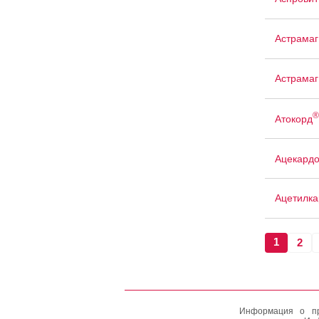
Астрамаг
Астрамаг
®
Атокорд
Ацекард
Ацетилка
1
2
Информация о пр