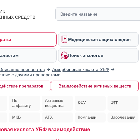
ИК
ЕННЫХ СРЕДСТВ
раты
Медицинская энциклопедия
алистам
Поиск аналогов
Описание препаратов
Аскорбиновая кислота-УБФ
твие с другими препаратами
действие препаратов
Взаимодействие активных веществ
По
Активные
КФУ
ФТГ
алфавиту
вещества
МКБ
АТХ
Компании
Заболевания
овая кислота-УБФ взаимодействие