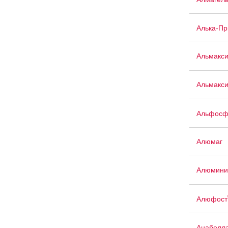
Алька-П
Альмакс
Альмакси
Альфосф
Алюмаг
Алюмини
Алюфост
Анабелл