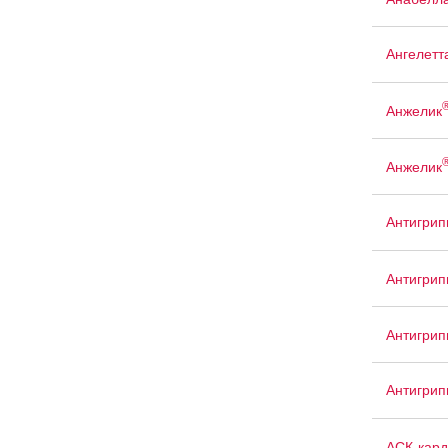
Ангелетт
Анжелик
Анжелик
Антигрип
Антигрип
Антигри
Антигри
АСК-кард