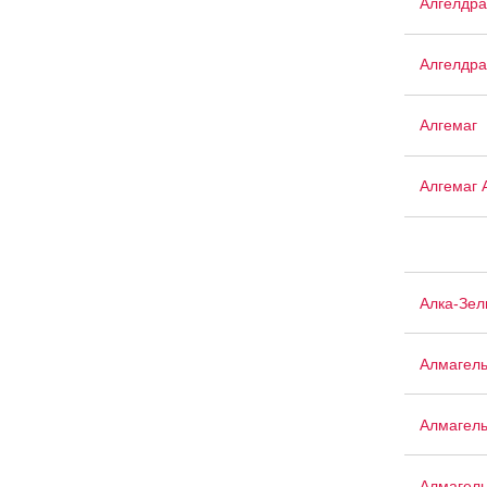
Алгелдра
Алгелдра
Алгемаг
Алгемаг 
Алка-Зел
Алмагел
Алмагел
Алмагел