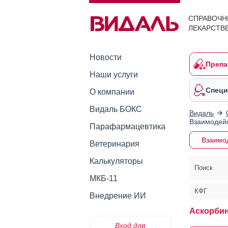
СПРАВОЧН
ЛЕКАРСТВ
Новости
Препа
Наши услуги
Специ
О компании
Видаль БОКС
Видаль
Взаимодейс
Парафармацевтика
Взаимо
Ветеринария
Калькуляторы
Поиск
МКБ-11
КФГ
Внедрение ИИ
Аскорбин
Вход для