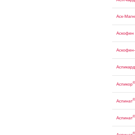
Аск-Магн
Аскофен 
Аскофен
Аспикард
Аспикор
Аспинат
Аспинат
Аспинат