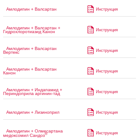
Амлодипин + Валсартан
Инструкция
Амлодипин + Валсартан +
Инструкция
Гидрохлоротиазид Канон
Амлодипин + Валсартан
Инструкция
Вертекс
Амлодипин + Валсартан
Инструкция
Канон
Амлодипин + Индапамид +
Инструкция
Периндоприла аргинин-тад
Амлодипин + Лизиноприл
Инструкция
Амлодипин + Олмесартана
Инструкция
®
медоксомил Сандоз