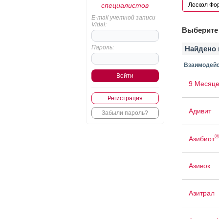
специалистов
E-mail учетной записи
Vidal:
Выберите 
Пароль:
Найдено 
Взаимодейс
9 Месяце
Регистрация
Адивит
Забыли пароль?
®
Азибиот
Азивок
Азитрал