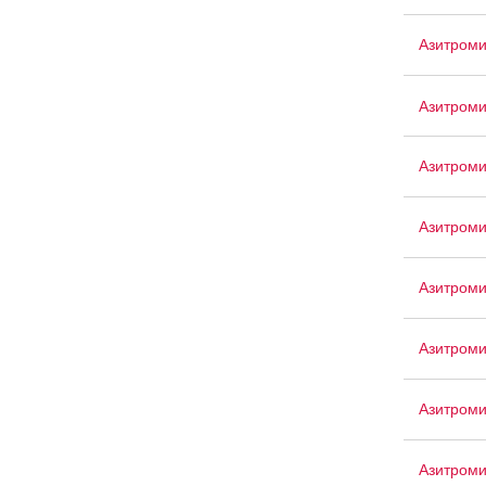
Азитроми
Азитром
Азитроми
Азитром
Азитроми
Азитром
Азитроми
Азитром