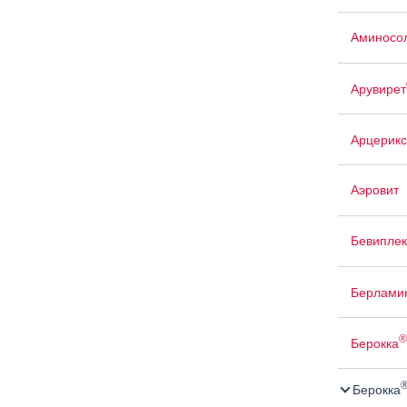
Аминосо
Арувирет
Арцерикс
Аэровит
Бевиплек
Берлами
®
Берокка
Берокка