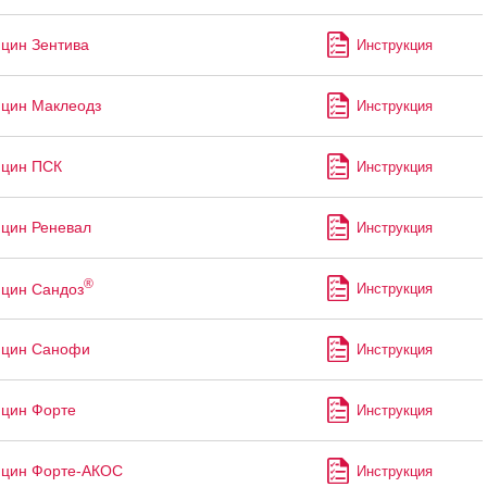
цин Зентива
Инструкция
цин Маклеодз
Инструкция
ицин ПСК
Инструкция
цин Реневал
Инструкция
®
цин Сандоз
Инструкция
ицин Санофи
Инструкция
цин Форте
Инструкция
ицин Форте-АКОС
Инструкция