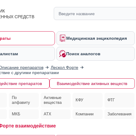
ИК
ЕННЫХ СРЕДСТВ
раты
Медицинская энциклопедия
алистам
Поиск аналогов
Описание препаратов
Лескол Форте
твие с другими препаратами
действие препаратов
Взаимодействие активных веществ
По
Активные
КФУ
ФТГ
алфавиту
вещества
МКБ
АТХ
Компании
Заболевания
Форте взаимодействие