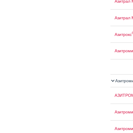
Азитрал 
Азитрал 
Азитрокс
Азитром
Азитром
АЗИТРО
Азитроми
Азитром