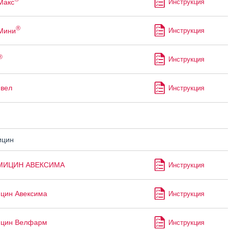
Макс
Инструкция
®
Мини
Инструкция
®
Инструкция
ивел
Инструкция
ицин
МИЦИН АВЕКСИМА
Инструкция
цин Авексима
Инструкция
ицин Велфарм
Инструкция