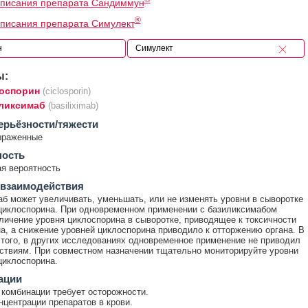
описания препарата Сандиммун
®
писания препарата Симулект
ы:
оспорин
(ciclosporin)
ликсимаб
(basiliximab)
ерьёзности/тяжести
ыраженные
ность
я вероятность
 взаимодействия
б может увеличивать, уменьшать, или не изменять уровни в сыворотке
иклоспорина. При одновременном применении с базиликсимабом
личение уровня циклоспорина в сыворотке, приводящее к токсичности
а, а снижение уровней циклоспорина приводило к отторжению органа. В
этого, в других исследованиях одновременное применение не приводил
ствиям. При совместном назначении тщательно мониторируйте уровни
циклоспорина.
ации
комбинации требует осторожности.
нцентрации препаратов в крови.