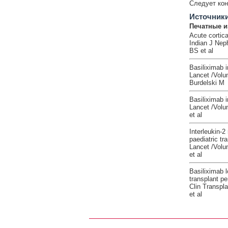
Следует кон
Источник
Печатные и
Acute cortical
Indian J Nep
BS et al
Basiliximab i
Lancet /Volu
Burdelski M
Basiliximab i
Lancet /Volu
et al
Interleukin-2
paediatric tr
Lancet /Volu
et al
Basiliximab l
transplant pe
Clin Transpla
et al