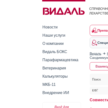
СПРАВОЧН
ЛЕКАРСТВ
Новости
Препа
Наши услуги
Специ
О компании
Видаль БОКС
Видаль
Сандимму
Парафармацевтика
Взаимо
Ветеринария
Калькуляторы
Поиск
МКБ-11
КФГ
Внедрение ИИ
Совмест
Вход для