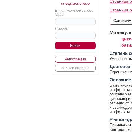
Страница 
специалистов
Страница о
E-mail учетной записи
Vidal:
Пароль:
Молекул
цикл
бази
Cтепень с
Умеренно в
Регистрация
Достовер
Забыли пароль?
Ограниченна
Описание
Базиликсима
и эффекты ц
описано уве
циклоспорин
отличие от 
к взаимодей
и эффекты 
Рекоменд
Применение 
Контроль ко