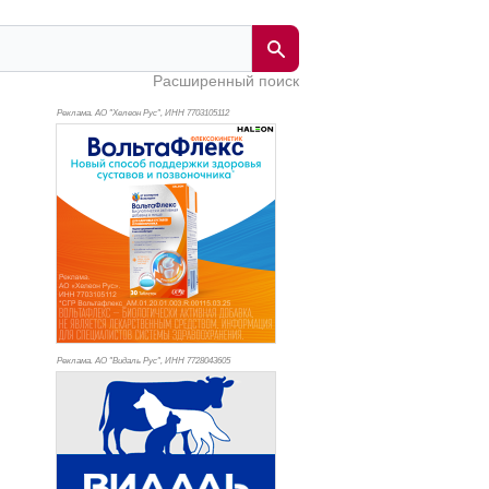
Расширенный поиск
Реклама. АО "Хелеон Рус", ИНН 770
3105112
Реклама. АО "Видаль Рус", ИНН 772
8043605