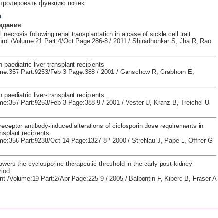
тролировать функцию почек.
и
здания
 necrosis following renal transplantation in a case of sickle cell trait
hrol /Volume:21 Part:4/Oct Page:286-8 / 2011 / Shiradhonkar S, Jha R, Rao
n paediatric liver-transplant recipients
me:357 Part:9253/Feb 3 Page:388 / 2001 / Ganschow R, Grabhorn E,
n paediatric liver-transplant recipients
me:357 Part:9253/Feb 3 Page:388-9 / 2001 / Vester U, Kranz B, Treichel U
 receptor antibody-induced alterations of ciclosporin dose requirements in
ansplant recipients
me:356 Part:9238/Oct 14 Page:1327-8 / 2000 / Strehlau J, Pape L, Offner G
owers the cyclosporine therapeutic threshold in the early post-kidney
riod
nt /Volume:19 Part:2/Apr Page:225-9 / 2005 / Balbontin F, Kiberd B, Fraser A