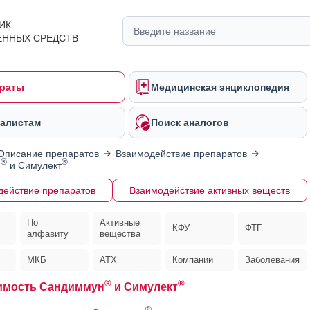
ИК
ЕННЫХ СРЕДСТВ
раты
Медицинская энциклопедия
алистам
Поиск аналогов
Описание препаратов
Взаимодействие препаратов
®
®
н
и Симулект
действие препаратов
Взаимодействие активных веществ
По
Активные
КФУ
ФТГ
алфавиту
вещества
МКБ
АТХ
Компании
Заболевания
®
®
имость Сандиммун
и Симулект
®