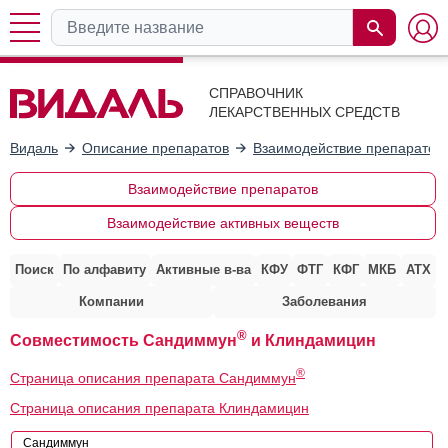
СПРАВОЧНИК
ЛЕКАРСТВЕННЫХ СРЕДСТВ
Видаль
Описание препаратов
Взаимодействие препаратов
Взаимодействие препаратов
Взаимодействие активных веществ
Поиск
По алфавиту
Активные в-ва
КФУ
ФТГ
КФГ
МКБ
АТХ
Компании
Заболевания
®
Совместимость Сандиммун
и Клиндамицин
®
Страница описания препарата Сандиммун
Страница описания препарата Клиндамицин