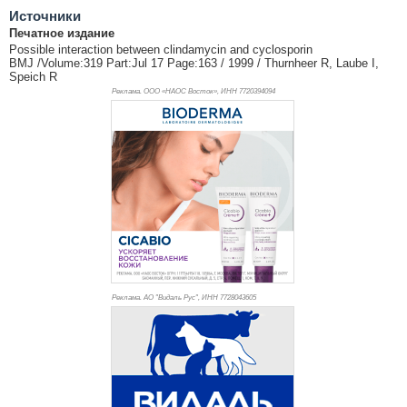
Источники
Печатное издание
Possible interaction between clindamycin and cyclosporin
BMJ /Volume:319 Part:Jul 17 Page:163 / 1999 / Thurnheer R, Laube I,
Speich R
Реклама. ООО «НАОС Восток», ИНН 772
0394094
Реклама. АО "Видаль Рус", ИНН 772
8043605