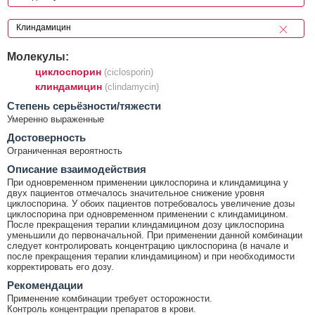
Молекулы:
циклоспорин
(ciclosporin)
клиндамицин
(clindamycin)
Cтепень серьёзности/тяжести
Умеренно выраженные
Достоверность
Ограниченная вероятность
Описание взаимодействия
При одновременном применении циклоспорина и клиндамицина у
двух пациентов отмечалось значительное снижение уровня
циклоспорина. У обоих пациентов потребовалось увеличение дозы
циклоспорина при одновременном применении с клиндамицином.
После прекращения терапии клиндамицином дозу циклоспорина
уменьшили до первоначальной. При применении данной комбинации
следует контролировать концентрацию циклоспорина (в начале и
после прекращения терапии клиндамицином) и при необходимости
корректировать его дозу.
Рекомендации
Применение комбинации требует осторожности.
Контроль концентрации препаратов в крови.