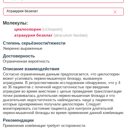
Молекулы:
циклоспорин
(ciclosporin)
атракурия безилат
(atracurium besilate)
Cтепень серьёзности/тяжести
Умеренно выраженные
Достоверность
Ограниченная вероятность
Описание взаимодействия
Согласно ограниченным данным предполагается, что циклоспорин
может усиливать нервно-мышечную блокаду, вызванную
атракурием. В ретроспективном исследовании обнаружено, что у 4
из 36 пациентов с почечной недостаточностью при введении
атракурия во время анестезии с целью проведения трансплантации
почки развивалась длительная нервно-мышечная блокада и что
дыхательная недостаточность наблюдалась чаще у пациентов,
которые одновременно получали циклоспорин. Следует
мониторировать состояние пациента для контроля длительной
нервно-мышечной блокады во время применения данной комбинации.
Рекомендации
Применение комбинации требует осторожности.