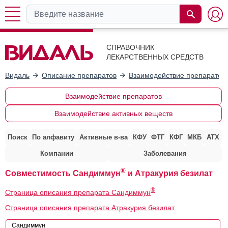
СПРАВОЧНИК
ЛЕКАРСТВЕННЫХ СРЕДСТВ
Видаль
Описание препаратов
Взаимодействие препаратов
Взаимодействие препаратов
Взаимодействие активных веществ
Поиск
По алфавиту
Активные в-ва
КФУ
ФТГ
КФГ
МКБ
АТХ
Компании
Заболевания
®
Совместимость Сандиммун
и Атракурия безилат
®
Страница описания препарата Сандиммун
Страница описания препарата Атракурия безилат