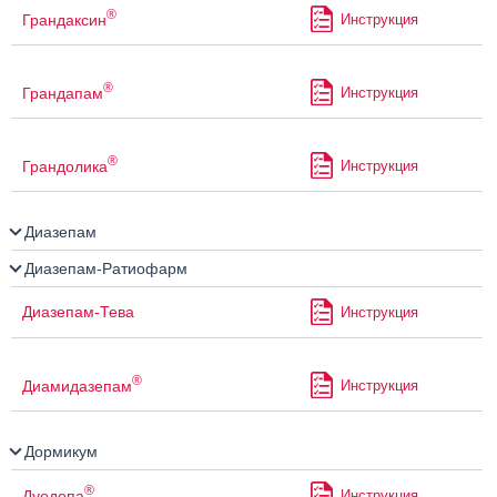
®
Грандаксин
Инструкция
®
Грандапам
Инструкция
®
Грандолика
Инструкция
Диазепам
Диазепам-Ратиофарм
Диазепам-Тева
Инструкция
®
Диамидазепам
Инструкция
Дормикум
®
Дуодопа
Инструкция