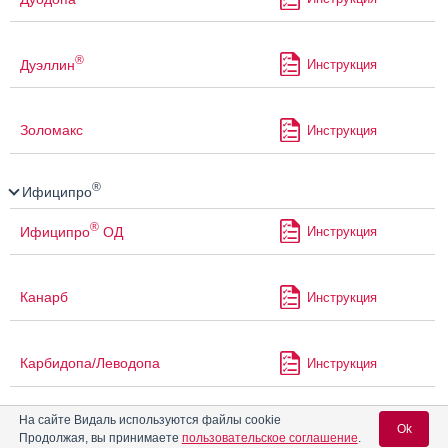
®
Дуэллин
Инструкция
Золомакс
Инструкция
®
Ифиципро
®
Ифиципро
ОД
Инструкция
Канарб
Инструкция
Карбидопа/Леводопа
Инструкция
На сайте Видаль используются файлы cookie
®
Квинтор
Ok
Продолжая, вы принимаете
пользовательское соглашение
.