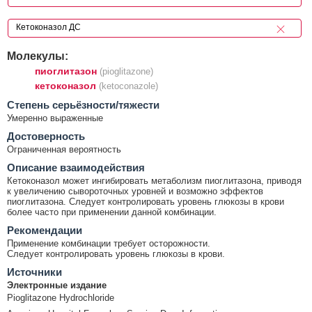
Молекулы:
пиоглитазон
(pioglitazone)
кетоконазол
(ketoconazole)
Cтепень серьёзности/тяжести
Умеренно выраженные
Достоверность
Ограниченная вероятность
Описание взаимодействия
Кетоконазол может ингибировать метаболизм пиоглитазона, приводя
к увеличению сывороточных уровней и возможно эффектов
пиоглитазона. Следует контролировать уровень глюкозы в крови
более часто при применении данной комбинации.
Рекомендации
Применение комбинации требует осторожности.
Следует контролировать уровень глюкозы в крови.
Источники
Электронные издание
Pioglitazone Hydrochloride