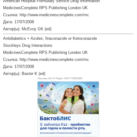
American Hospital Formulary Service Drug Information
MedicinesComplete RPS Publishing London UK
Ссылка: http://www.medicinescomplete.com/mc
Дата: 17/07/2008
Автор(ы): McEvoy GK (ed)
Antidiabetics + Azoles; Itraconazole or Ketoconazole
Stockleys Drug Interactions
MedicinesComplete RPS Publishing London UK
Ссылка: http://www.medicinescomplete.com/mc
Дата: 17/07/2008
Автор(ы): Baxter K (ed)
Реклама. АО «Р-Фарм», ИНН 772
6311464