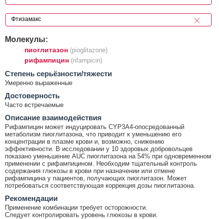
Молекулы:
пиоглитазон
(pioglitazone)
рифампицин
(rifampicin)
Cтепень серьёзности/тяжести
Умеренно выраженные
Достоверность
Часто встречаемые
Описание взаимодействия
Рифампицин может индуцировать CYP3A4-опосредованный
метаболизм пиоглитазона, что приводит к уменьшению его
концентрации в плазме крови и, возможно, снижению
эффективности. В исследовании у 10 здоровых добровольцев
показано уменьшение AUC пиоглитазона на 54% при одновременном
применении с рифампицином. Необходим тщательный контроль
содержания глюкозы в крови при назначении или отмене
рифампицина у пациентов, получающих пиоглитазон. Может
потребоваться соответствующая коррекция дозы пиоглитазона.
Рекомендации
Применение комбинации требует осторожности.
Следует контролировать уровень глюкозы в крови.