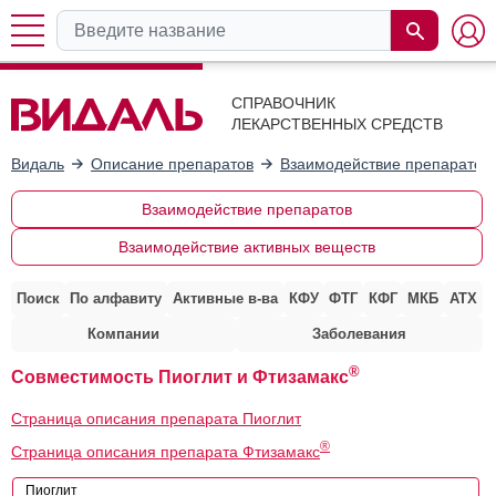
СПРАВОЧНИК
ЛЕКАРСТВЕННЫХ СРЕДСТВ
Видаль
Описание препаратов
Взаимодействие препаратов
Взаимодействие препаратов
Взаимодействие активных веществ
Поиск
По алфавиту
Активные в-ва
КФУ
ФТГ
КФГ
МКБ
АТХ
Компании
Заболевания
®
Совместимость Пиоглит и Фтизамакс
Страница описания препарата Пиоглит
®
Страница описания препарата Фтизамакс