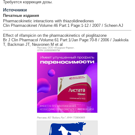
Требуется коррекция дозы.
Источники
Печатные издания
Pharmacokinetic interactions with thiazolidinediones
Clin Pharmacokinet /Volume:46 Part:1 Page:1-12 / 2007 / Scheen AJ
Effect of rifampicin on the pharmacokinetics of pioglitazone
Br J Clin Pharmacol /Volume:61 Part:1/Jan Page:70-8 / 2006 / Jaakkola
T, Backman JT, Neuvonen M et al
Реклама. ООО «Изварино Фарма»,
ОГРН 103
5000900758
Реклама. АО "Видаль Рус", ИНН 772
8043605